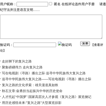
用户昵称：
匿名 在线评论选件用户手册 请遵
纪守法并注意语言文明……
验证码：
【
查看评
论
】
走好脚下的复兴之路
聚集磅礴伟力 走向复兴之路
写在电视剧《寻路》播出之际·追寻中华民族伟大复兴之路
追寻中华民族伟大复兴之路——写在电视剧《寻路》播出之际
复兴之路的文化求索：雄关漫道真如铁
秋石文章:奋勇担当起振兴中华的历史使命
人才托起“中国梦”:国家高层次人才参观《复兴之路》展览侧记
用历史感悟未来:"复兴之路"大型展览掠影