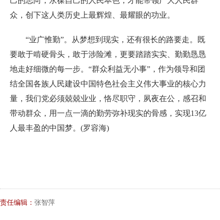
己的志向，永葆自己的人民本色，才能带领广大人民群
众，创下这人类历史上最辉煌、最耀眼的功业。
“业广惟勤”。从梦想到现实，还有很长的路要走。既
要敢于啃硬骨头，敢于涉险滩，更要踏踏实实、勤勤恳恳
地走好细微的每一步。“群众利益无小事”，作为领导和团
结全国各族人民建设中国特色社会主义伟大事业的核心力
量，我们党必须兢兢业业，恪尽职守，夙夜在公，感召和
带动群众，用一点一滴的勤劳弥补现实的骨感，实现13亿
人最丰盈的中国梦。(罗容海)
责任编辑：
张智萍