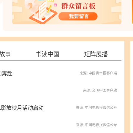
天津网友：建议完善志愿服务激励，拓宽参与渠
道，让更多人加入，使志愿精神成为社会新风尚。
四川网友：恪守体育道德规范，践行公平竞赛理
念，摒弃赛场不文明行为，以文明观赛、文明参
赛、文明健身涵养体育新风。
河南网友：文明乡风不是口号，是每个人的行动！
故事
书读中国
矩阵展播
不乱扔垃圾、不攀比大操大办，从自家做起、从点
滴做起，有我一份力！
向奔赴
来源: 中国青年报客户端
来源: 文明中国客户端
电影放映月活动启动
来源: 中国电影报微信公号
来源: 中国电影报微信公号