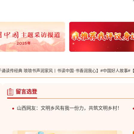
四川网友：恪守体育道德规范，践行公平竞赛理
念，摒弃赛场不文明行为，以文明观赛、文明参
赛、文明健身涵养体育新风。
河南网友：文明乡风不是口号，是每个人的行动！
不乱扔垃圾、不攀比大操大办，从自家做起、从点
读传经典 琅琅书声润家风丨书读中国·书香润我心】
#中国好人故事#【“军
滴做起，有我一份力！
陕西网友：缅怀先烈捍卫国家的英雄事迹，铭记历
史，传承精神，为民族复兴接续奋斗。
留言选登
山西网友：文明乡风有我一份力，共筑文明乡村！