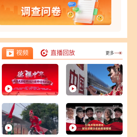
山东网友：用普通人的真实故事带动更多家庭，让
孝亲敬老、诚实守信、勤俭向善成为家家户户的自
觉追求。
北京网友：树文明乡风，育淳朴民风，筑和美乡
村，让文明之光照亮乡野每一寸土地。
视频
直播回放
更多
云南网友：破除陈规陋习，倡树文明新风，让移风
易俗惠及乡村万家。