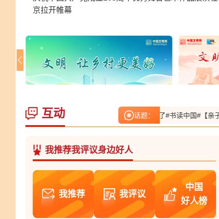
京拉开帷幕
互动
美好# 张金玲：小家里和和气气的，乡风自然就暖了
话题：
#书读中国#【亲子诵
我推荐我评议身边好人
中国
我推荐
我评议
好人榜