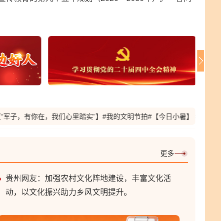
北京网友：树文明乡风，育淳朴民风，筑和美乡
村，让文明之光照亮乡野每一寸土地。
云南网友：破除陈规陋习，倡树文明新风，让移风
易俗惠及乡村万家。
子，有你在，我们心里踏实”】
#我的文明节拍#【今日小暑】
#2026中
福建网友：又逢清明祭扫烈士陵园，每每感念英雄
事迹，定当珍惜今日时光。
更多
贵州网友：加强农村文化阵地建设，丰富文化活
动，以文化振兴助力乡风文明提升。