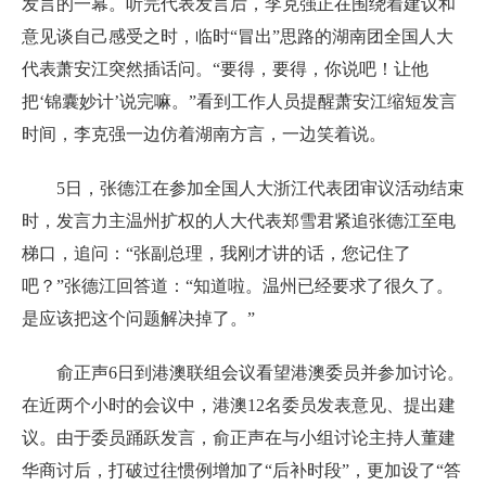
发言的一幕。听完代表发言后，李克强正在围绕着建议和
意见谈自己感受之时，临时“冒出”思路的湖南团全国人大
代表萧安江突然插话问。“要得，要得，你说吧！让他
把‘锦囊妙计’说完嘛。”看到工作人员提醒萧安江缩短发言
时间，李克强一边仿着湖南方言，一边笑着说。
5日，张德江在参加全国人大浙江代表团审议活动结束
时，发言力主温州扩权的人大代表郑雪君紧追张德江至电
梯口，追问：“张副总理，我刚才讲的话，您记住了
吧？”张德江回答道：“知道啦。温州已经要求了很久了。
是应该把这个问题解决掉了。”
俞正声6日到港澳联组会议看望港澳委员并参加讨论。
在近两个小时的会议中，港澳12名委员发表意见、提出建
议。由于委员踊跃发言，俞正声在与小组讨论主持人董建
华商讨后，打破过往惯例增加了“后补时段”，更加设了“答