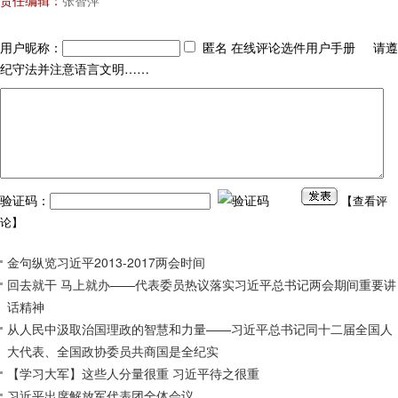
责任编辑：
张智萍
用户昵称：
匿名 在线评论选件用户手册 请遵
纪守法并注意语言文明……
验证码：
【
查看评
论
】
金句纵览习近平2013-2017两会时间
回去就干 马上就办——代表委员热议落实习近平总书记两会期间重要讲
话精神
从人民中汲取治国理政的智慧和力量——习近平总书记同十二届全国人
大代表、全国政协委员共商国是全纪实
【学习大军】这些人分量很重 习近平待之很重
习近平出席解放军代表团全体会议