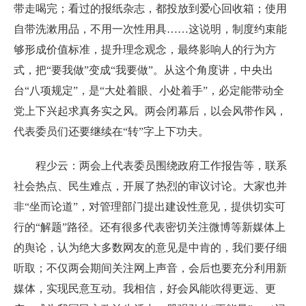
带走喝完；看过的报纸杂志，都投放到爱心回收箱；使用
自带洗漱用品，不用一次性用具……这说明，制度约束能
够形成价值标准，提升理念观念，最终影响人的行为方
式，把“要我做”变成“我要做”。从这个角度讲，中央出
台“八项规定”，是“大处着眼、小处着手”，必定能带动全
党上下兴起求真务实之风。两会闭幕后，以会风带作风，
代表委员们还要继续在“转”字上下功夫。
程少云：两会上代表委员围绕政府工作报告等，联系
社会热点、民生难点，开展了热烈的审议讨论。大家也并
非“坐而论道”，对管理部门提出建设性意见，提供切实可
行的“解题”路径。还有很多代表密切关注微博等新媒体上
的舆论，认为绝大多数网友的意见是中肯的，我们要仔细
听取；不仅两会期间关注网上声音，会后也要充分利用新
媒体，实现民意互动。我相信，好会风能吹得更远、更