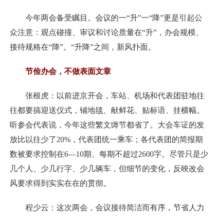
今年两会备受瞩目。会议的一“升”一“降”更是引起公
众注意：观点碰撞、审议和讨论质量在“升”，办会规模、
接待规格在“降”。“升降”之间，新风扑面。
节俭办会，不做表面文章
张根虎：以前进京开会，车站、机场和代表团驻地往
往都要搞迎送仪式，铺地毯、献鲜花、贴标语、挂横幅。
听参会代表说，今年这些繁文缛节都省了。大会车证的发
放比以往少了20%，代表团统一乘车；各代表团的简报期
数被要求控制在6—10期、每期不超过2600字。尽管只是少
几个人、少几行字、少几辆车，但细节的变化，反映改会
风要求得到实实在在的贯彻。
程少云：这次两会，会议接待简洁而有序，节省人力