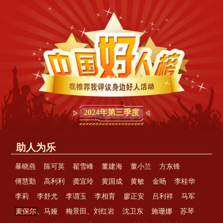
2024年第三季度
助人为乐
暴晓燕
陈可英
翟雪峰
董建海
董小兰
方东锋
傅慧勤
高利利
龚宜玲
黄国成
黄敏
金旸
李桂华
李莉
李舒尤
李谓玉
李相育
廖正安
吕利祥
马军
麦保尔
、马娅
梅景田、刘红岩
沈卫东
施珊娜
苏琴