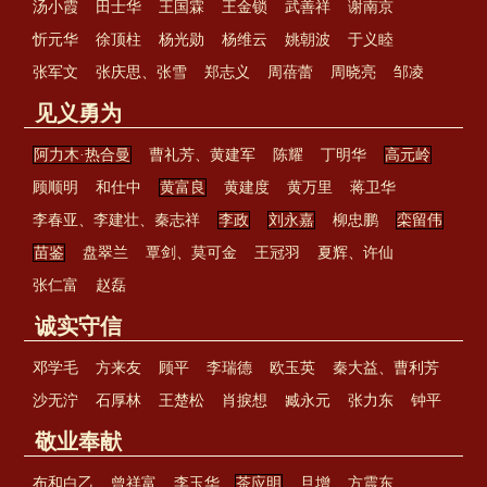
汤小霞
田士华
王国霖
王金锁
武善祥
谢南京
忻元华
徐顶柱
杨光勋
杨维云
姚朝波
于义睦
张军文
张庆思、张雪
郑志义
周蓓蕾
周晓亮
邹凌
见义勇为
阿力木·热合曼
曹礼芳、黄建军
陈耀
丁明华
高元岭
顾顺明
和仕中
黄富良
黄建度
黄万里
蒋卫华
李春亚、李建壮、秦志祥
李政
刘永嘉
柳忠鹏
栾留伟
苗鉴
盘翠兰
覃剑、莫可金
王冠羽
夏辉、许仙
张仁富
赵磊
诚实守信
邓学毛
方来友
顾平
李瑞德
欧玉英
秦大益、曹利芳
沙无泞
石厚林
王楚松
肖捩想
臧永元
张力东
钟平
敬业奉献
布和白乙
曾祥富
李玉华、
茶应明
旦增
方震东