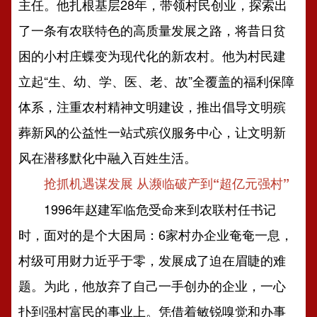
主任。他扎根基层28年，带领村民创业，探索出
了一条有农联特色的高质量发展之路，将昔日贫
困的小村庄蝶变为现代化的新农村。他为村民建
立起“生、幼、学、医、老、故”全覆盖的福利保障
体系，注重农村精神文明建设，推出倡导文明殡
葬新风的公益性一站式殡仪服务中心，让文明新
风在潜移默化中融入百姓生活。
抢抓机遇谋发展 从濒临破产到“超亿元强村”
1996年赵建军临危受命来到农联村任书记
时，面对的是个大困局：6家村办企业奄奄一息，
村级可用财力近乎于零，发展成了迫在眉睫的难
题。为此，他放弃了自己一手创办的企业，一心
扑到强村富民的事业上。凭借着敏锐嗅觉和办事