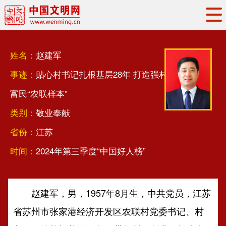
头条
·
要闻
思想理论
工作动态
姓名：
赵建军
权威发布
资讯联播
地方交流
事迹：
贴心村书记扎根基层28年 打造强村
文明培育
文明实践
文明创建
富民“农联样本”
文明之光
文明影音
文明矩阵
类别：
敬业奉献
省份：
江苏
时间：
2024年第三季度“中国好人榜”
赵建军，男，1957年8月生，中共党员，江苏
省苏州市张家港经济开发区农联村党委书记、村