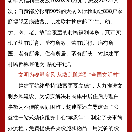
老年人福利已发放10303.35万元，惠及20375人
次；自费部分报销90%的大病医疗救助让838户家
庭摆脱因病致贫……农联村构建起了“生、幼、
学、医、老、故”全覆盖的村民福利体系，真正实
现了幼有所育、学有所教、劳有所得、病有所
医、老有所养、住有所居、弱有所扶。对赵建军
村民都称呼他为“贴心书记”。
文明为魂塑乡风 从散乱脏差到“全国文明村”
赵建军始终坚持“致富更要立德”，大力推进文
明乡风建设。为切实解决村民集中居住后办理白
事极为不便的实际困难，赵建军还主导建设了公
益性一站式殡仪服务中心“孝恩堂”，制定了丧事简
办流程，免费提供各类设施和物品，用完备的设