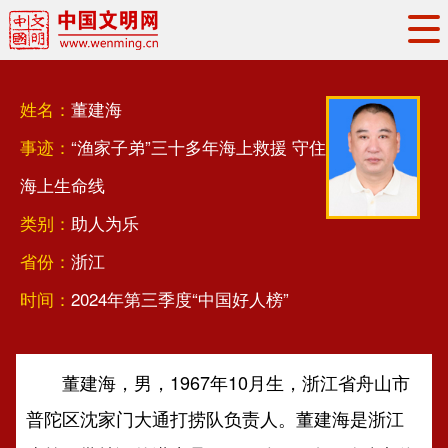
头条
·
要闻
思想理论
工作动态
姓名：
董建海
权威发布
资讯联播
地方交流
事迹：
“渔家子弟”三十多年海上救援 守住
文明培育
文明实践
文明创建
海上生命线
文明之光
文明影音
文明矩阵
类别：
助人为乐
省份：
浙江
时间：
2024年第三季度“中国好人榜”
董建海，男，1967年10月生，浙江省舟山市
普陀区沈家门大通打捞队负责人。董建海是浙江