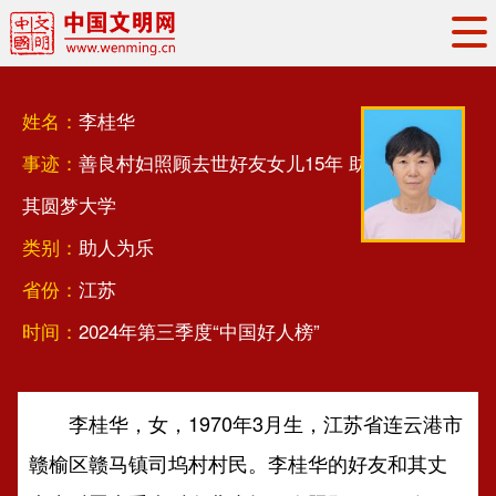
头条
·
要闻
思想理论
工作动态
姓名：
李桂华
权威发布
资讯联播
地方交流
事迹：
善良村妇照顾去世好友女儿15年 助
文明培育
文明实践
文明创建
其圆梦大学
文明之光
文明影音
文明矩阵
类别：
助人为乐
省份：
江苏
时间：
2024年第三季度“中国好人榜”
李桂华，女，1970年3月生，江苏省连云港市
赣榆区赣马镇司坞村村民。李桂华的好友和其丈