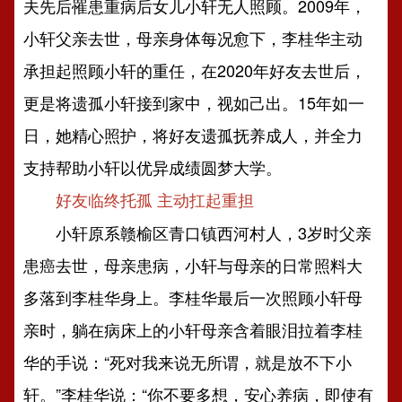
夫先后罹患重病后女儿小轩无人照顾。2009年，
小轩父亲去世，母亲身体每况愈下，李桂华主动
承担起照顾小轩的重任，在2020年好友去世后，
更是将遗孤小轩接到家中，视如己出。15年如一
日，她精心照护，将好友遗孤抚养成人，并全力
支持帮助小轩以优异成绩圆梦大学。
好友临终托孤 主动扛起重担
小轩原系赣榆区青口镇西河村人，3岁时父亲
患癌去世，母亲患病，小轩与母亲的日常照料大
多落到李桂华身上。李桂华最后一次照顾小轩母
亲时，躺在病床上的小轩母亲含着眼泪拉着李桂
华的手说：“死对我来说无所谓，就是放不下小
轩。”李桂华说：“你不要多想，安心养病，即使有