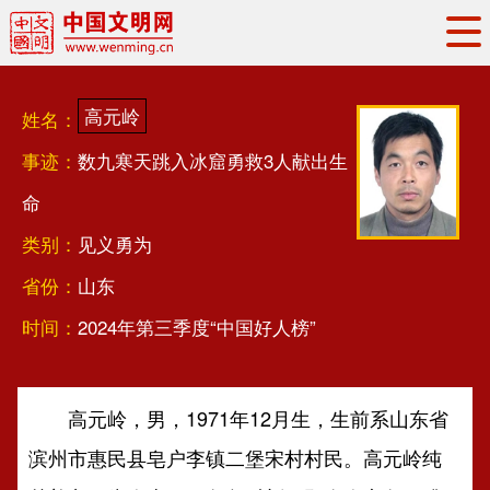
头条
·
要闻
思想理论
工作动态
高元岭
姓名：
权威发布
资讯联播
地方交流
事迹：
数九寒天跳入冰窟勇救3人献出生
文明培育
文明实践
文明创建
命
文明之光
文明影音
文明矩阵
类别：
见义勇为
省份：
山东
时间：
2024年第三季度“中国好人榜”
高元岭，男，1971年12月生，生前系山东省
滨州市惠民县皂户李镇二堡宋村村民。高元岭纯