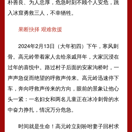
朴善良、为人忠厚，危急时刻不顾个人安危，跳
入冰窟勇救三人，不幸牺牲。
果断
抉择 艰难救援
2024年2月13日（大年初四）下午，寒风刺
骨。高元岭带着家人去给亲戚拜年，大家沉浸在
过年的喜悦中。路过村子后面的安家沟桥时，一
声声急促而绝望的呼救声传来。高元岭迅速停下
车，奔向呼救声传来的方向，眼前的景象让他心
头一紧：一名妇女和两名儿童正在冰冷刺骨的水
中奋力挣扎，情况万分危急。
时间就是生命！高元岭立刻吩咐妻子回村求