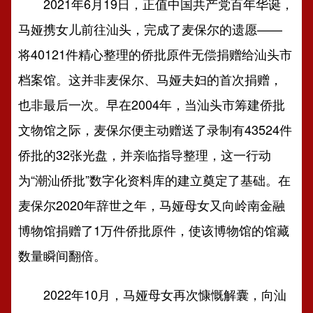
2021年6月19日，正值中国共产党百年华诞，
马娅携女儿前往汕头，完成了麦保尔的遗愿——
将40121件精心整理的侨批原件无偿捐赠给汕头市
档案馆。这并非麦保尔、马娅夫妇的首次捐赠，
也非最后一次。早在2004年，当汕头市筹建侨批
文物馆之际，麦保尔便主动赠送了录制有43524件
侨批的32张光盘，并亲临指导整理，这一行动
为“潮汕侨批”数字化资料库的建立奠定了基础。在
麦保尔2020年辞世之年，马娅母女又向岭南金融
博物馆捐赠了1万件侨批原件，使该博物馆的馆藏
数量瞬间翻倍。
2022年10月，马娅母女再次慷慨解囊，向汕