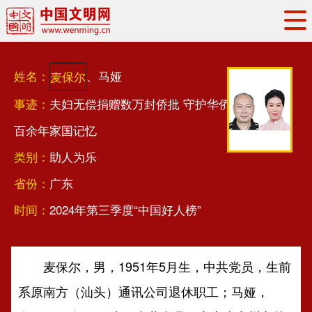
头条
·
要闻
思想理论
工作动态
姓名：
、马娅
麦保尔
权威发布
资讯联播
地方交流
事迹：
夫妇无偿捐赠数万封侨批 守护华侨
文明培育
文明实践
文明创建
百余年家国记忆
文明之光
文明影音
文明矩阵
类别：
助人为乐
省份：
广东
时间：
2024年第三季度“中国好人榜”
麦保尔，男，1951年5月生，中共党员，生前
系原南方（汕头）通讯公司退休职工；马娅，