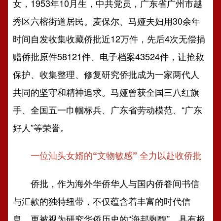
女，1953年10月生，中共党员，广东省广州市越
秀区六榕街道居民。麦保尔、马娅夫妇用30余年
时间自发收集收藏侨批近12万件，先后4次无偿捐
赠侨批原件58121件、电子档案43524件，让抢救
保护、收集整理、修复研究侨批成为一家两代人
共同的坚守和精神追求。马娅曾获全国三八红旗
手、全国五一巾帼标兵、广东省劳动模范、“广东
好人”等荣誉。
一位汕头女婿的“文物敏感” 全力以赴收侨批
侨批，作为海外华侨华人与国内侨眷间书信
与汇款的独特纽带，不仅蕴含着丰富的时代信
息，更被视为研究华侨历史的“海邦剩馥”，具有极