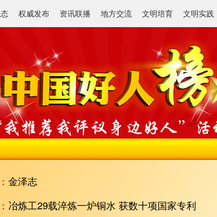
动态
权威发布
资讯联播
地方交流
文明培育
文明实践
：
金泽志
：
冶炼工29载淬炼一炉铜水 获数十项国家专利