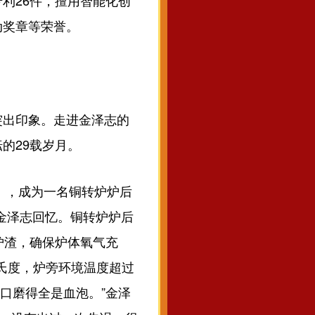
利26件，擅用智能化创
动奖章等荣誉。
出印象。走进金泽志的
的29载岁月。
），成为一名铜转炉炉后
”金泽志回忆。铜转炉炉后
炉渣，确保炉体氧气充
摄氏度，炉旁环境温度超过
口磨得全是血泡。”金泽