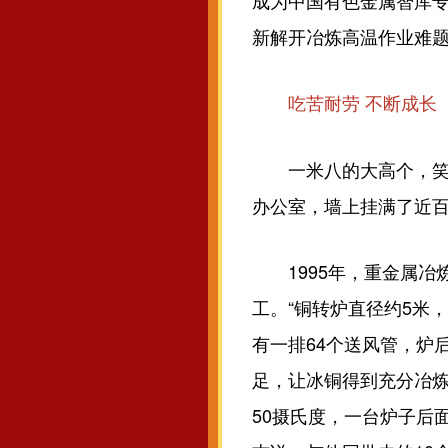
成为中国有色金属智库专
新解开冶炼高温作业难
吃苦耐劳 不断
成长
一米八的大高个，笑起
办公室，墙上挂满了近百
1995年，重金属冶
工。“铜转炉直径约5米
有一排64个送风管，炉
足，让冰铜得到充分冶炼
50摄氏度，一台炉子后