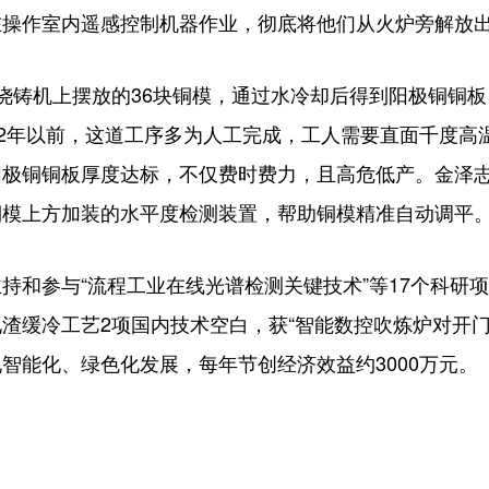
在操作室内遥感控制机器作业，彻底将他们从火炉旁解放
铸机上摆放的36块铜模，通过水冷却后得到阳极铜铜板
22年以前，这道工序多为人工完成，工人需要直面千度高
阳极铜铜板厚度达标，不仅费时费力，且高危低产。金泽
铜模上方加装的水平度检测装置，帮助铜模精准自动调平
和参与“流程工业在线光谱检测关键技术”等17个科研
渣缓冷工艺2项国内技术空白，获“智能数控吹炼炉对开门
智能化、绿色化发展，每年节创经济效益约3000万元。