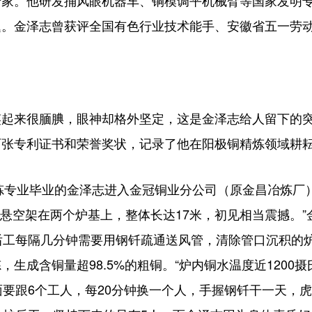
家。他研发捅风眼机器车、铜模调平机械臂等国家发明专
题。金泽志曾获评全国有色行业技术能手、安徽省五一劳
来很腼腆，眼神却格外坚定，这是金泽志给人留下的突
张专利证书和荣誉奖状，记录了他在阳极铜精炼领域耕耘
炼专业毕业的金泽志进入金冠铜业分公司（原金昌冶炼厂
，悬空架在两个炉基上，整体长达17米，初见相当震撼。
后工每隔几分钟需要用钢钎疏通送风管，清除管口沉积的
，生成含铜量超98.5%的粗铜。“炉内铜水温度近1200
面要跟6个工人，每20分钟换一个人，手握钢钎干一天，虎