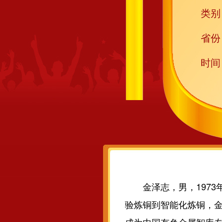
类别
省份
时间
金泽志，男，1973
验炼铜到智能化炼铜，金