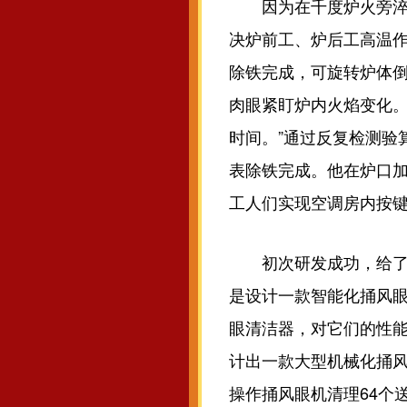
因为在千度炉火旁淬炼
决炉前工、炉后工高温作
除铁完成，可旋转炉体倒
肉眼紧盯炉内火焰变化。
时间。”通过反复检测验
表除铁完成。他在炉口
工人们实现空调房内按
初次研发成功，给了金
是设计一款智能化捅风眼
眼清洁器，对它们的性
计出一款大型机械化捅
操作捅风眼机清理64个