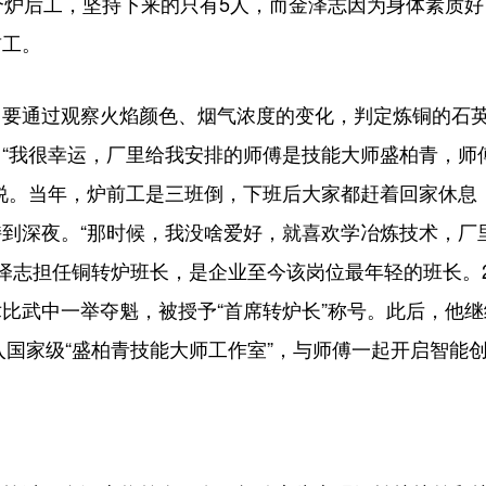
个炉后工，坚持下来的只有5人，而金泽志因为身体素质
前工。
通过观察火焰颜色、烟气浓度的变化，判定炼铜的石英
“我很幸运，厂里给我安排的师傅是技能大师盛柏青，师
说。当年，炉前工是三班倒，下班后大家都赶着回家休息
到深夜。“那时候，我没啥爱好，就喜欢学冶炼技术，厂
，金泽志担任铜转炉班长，是企业至今该岗位最年轻的班长。2
比武中一举夺魁，被授予“首席转炉长”称号。此后，他
加入国家级“盛柏青技能大师工作室”，与师傅一起开启智能