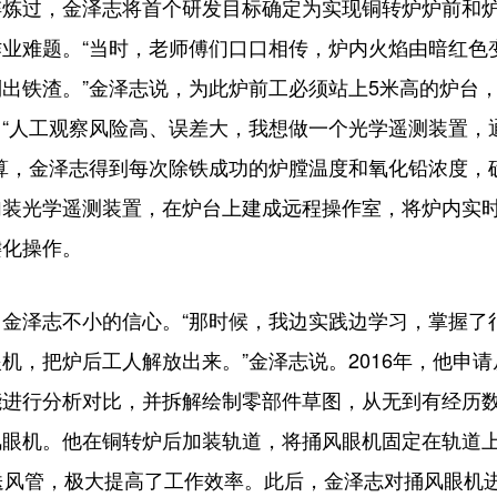
过，金泽志将首个研发目标确定为实现铜转炉炉前和炉
业难题。“当时，老师傅们口口相传，炉内火焰由暗红色
出铁渣。”金泽志说，为此炉前工必须站上5米高的炉台
“人工观察风险高、误差大，我想做一个光学遥测装置，
算，金泽志得到每次除铁成功的炉膛温度和氧化铅浓度，
加装光学遥测装置，在炉台上建成远程操作室，将炉内实
键化操作。
泽志不小的信心。“那时候，我边实践边学习，掌握了
机，把炉后工人解放出来。”金泽志说。2016年，他申
能进行分析对比，并拆解绘制零部件草图，从无到有经历
风眼机。他在铜转炉后加装轨道，将捅风眼机固定在轨道
送风管，极大提高了工作效率。此后，金泽志对捅风眼机