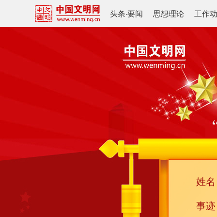
头条
·
要闻
思想理论
工作
姓名
事迹