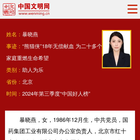
头条
·
要闻
思想理论
工作动态
姓名：
暴晓燕
权威发布
资讯联播
地方交流
事迹：
“熊猫侠”18年无偿献血 为二十多个
文明培育
文明实践
文明创建
家庭重燃生命希望
文明之光
文明影音
文明矩阵
类别：
助人为乐
省份：
北京
时间：
2024年第三季度“中国好人榜”
暴晓燕
，女，1986年12月生，中共党员，国
药集团工业有限公司办公室负责人，北京市红十