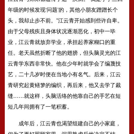
年级的时候发现‘问题’的，其他小朋友蹭蹭长个
头，我却止步不前。”江云青开始感到些许自卑。
由于父母残疾且身体状况逐渐恶化，初中一毕
业，江云青就放弃学业，承担起养家糊口的重
任。老天虽然折断了他的翅膀，但头脑灵光的江
云青学东西非常快。他在少年时就学会了编蔑技
艺，二十几岁时便在当地小有名气。后来，江云
青研究起黄鳝箩的编织，再后来，他又去学了裁
缝……就这样，头脑活络的他靠自己的手艺在短
短几年间拥有了一笔积蓄。
成年后，江云青也渴望组建自己的小家庭，
但为了更好照顾家里，深思熟虑后他决定不结