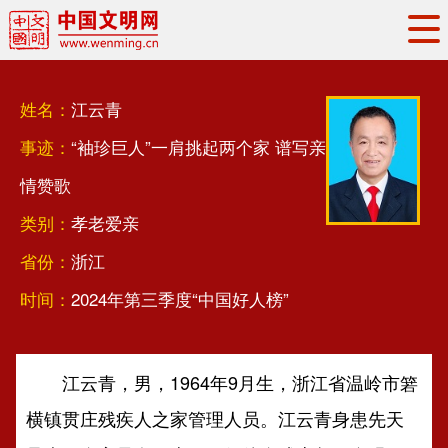
头条
·
要闻
思想理论
工作动态
姓名：
江云青
权威发布
资讯联播
地方交流
事迹：
“袖珍巨人”一肩挑起两个家 谱写亲
文明培育
文明实践
文明创建
情赞歌
文明之光
文明影音
文明矩阵
类别：
孝老爱亲
省份：
浙江
时间：
2024年第三季度“中国好人榜”
江云青，男，1964年9月生，浙江省温岭市箬
横镇贯庄残疾人之家管理人员。江云青身患先天