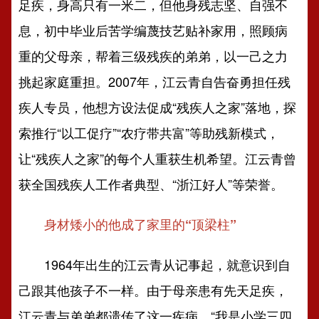
足疾，身高只有一米二，但他身残志坚、自强不
息，初中毕业后苦学编蔑技艺贴补家用，照顾病
重的父母亲，帮着三级残疾的弟弟，以一己之力
挑起家庭重担。2007年，江云青自告奋勇担任残
疾人专员，他想方设法促成“残疾人之家”落地，探
索推行“以工促疗”“农疗带共富”等助残新模式，
让“残疾人之家”的每个人重获生机希望。江云青曾
获全国残疾人工作者典型、“浙江好人”等荣誉。
身材矮小的他成了家里的“顶梁柱”
1964年出生的江云青从记事起，就意识到自
己跟其他孩子不一样。由于母亲患有先天足疾，
江云青与弟弟都遗传了这一疾病。“我是小学三四