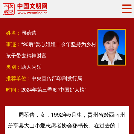
头条
·
要闻
思想理论
工作动态
姓名：
周蓓蕾
权威发布
资讯联播
地方交流
事迹：
“90后”爱心姐姐十余年坚持为乡村
文明培育
文明实践
文明创建
孩子带去精神财富
文明之光
文明影音
文明矩阵
类别：
助人为乐
推荐单位：
中央宣传部印刷发行局
时间：
2024年第三季度“中国好人榜”
周蓓蕾，女，1992年5月生，贵州省黔西南州
册亨县大山小爱志愿者协会秘书长。在过去的十