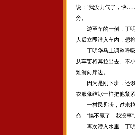
说：“我没力气了，快…
旁。
游至车的一侧，丁明华
人后立即潜入车内，想将
丁明华马上调整呼吸，
从车窗将其拉出去。不
难游向岸边。
因为是刚下班，还饿着
衣服像结冰一样把他紧
一村民见状，过来拉住
命。“搞不赢了，我没事
再次潜入水里，丁明华