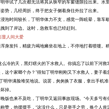
丁明华试了几次都无法将其从狭窄的车窗缝隙拉出来。水
和姿势，几经周折，终于把女子侧着身往外拉了出来。
泡时间较长，丁明华体力不支，感觉一阵眩晕，靠车歇
拖拽到了岸边。这时，急救车也已经赶到。
彰显人间大爱
身发抖，精疲力竭地瘫坐在地上，不停地打着喷嚏。稍
么冷的天，黑灯瞎火的下水救人。你搞忘了以前下河救3
，这个家啷个办？”得知丁明华刚刚又下水救人，妻子着
丁明华满脸堆笑地说。说罢，匆匆换了衣服，拿出手机准
经坏掉。
饭也来不及吃，丁明华又返回事故现场。“今天多亏有你
称赞，他摆摆手，“这没什么，只是举手之劳，换个人肯