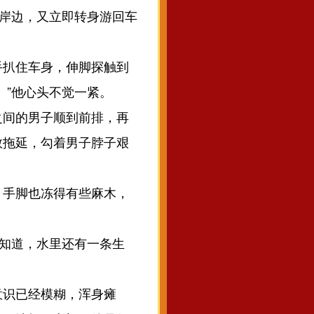
至岸边，又立即转身游回车
扒住车身，伸脚探触到
。”他心头不觉一紧。
间的男子顺到前排，再
敢拖延，勾着男子脖子艰
手脚也冻得有些麻木，
知道，水里还有一条生
识已经模糊，浑身瘫