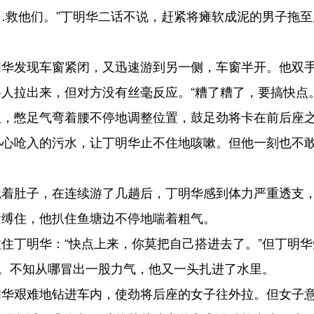
…救他们。”丁明华二话不说，赶紧将瘫软成泥的男子拖
发现车窗紧闭，又迅速游到另一侧，车窗半开。他双手
人拉出来，但对方没有丝毫反应。“糟了糟了，要搞快点
憋足气弯着腰不停地调整位置，鼓足劲将卡在前后座之
小心呛入的污水，让丁明华止不住地咳嗽。但他一刻也不
肚子，在连续游了几趟后，丁明华感到体力严重透支，
紧缚住，他扒住鱼塘边不停地喘着粗气。
丁明华：“快点上来，你莫把自己搭进去了。”但丁明华
”。不知从哪冒出一股力气，他又一头扎进了水里。
艰难地钻进车内，使劲将后座的女子往外拉。但女子意