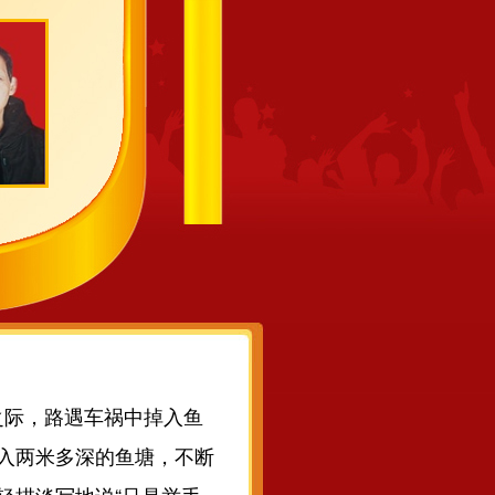
之际，路遇车祸中掉入鱼
入两米多深的鱼塘，不断