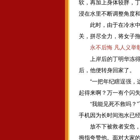
软，再加上身体较胖，
浸在水里不断调整角度
此时，由于在冷水中浸
关，拼尽全力，将女子
永不后悔 凡人义举
上岸后的丁明华冻得浑
后，他便转身回家了。
“一把年纪瞎逞强，这
起得来啊？万一有个闪失
“我能见死不救吗？”
手机因为长时间泡水已
放不下被救者安危，晚
拇指夸赞他。面对大家的