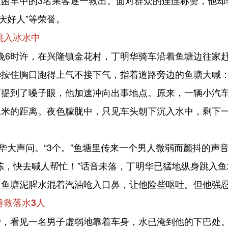
困车中的3名乘客逐一救出。面对群众的连连称赞，他却
庆好人”等荣誉。
跳入冰水中
傍晚6时许，在兴隆镇金花村，丁明华骑车沿着鱼塘边往家
按住胸口跑得上气不接下气，指着道路旁边的鱼塘大喊：
到了嗓子眼，他加速冲向出事地点。原来，一辆小汽车
三米的距离。夜色朦胧中，只见车头朝下沉入水中，剩下
大声问。“3个。”鱼塘里传来一个男人微弱而颤抖的声
，快去喊人帮忙！”话音未落，丁明华已猛地纵身跳入鱼
，鱼塘泥腥水混着汽油呛入口鼻，让他险些呕吐。但他强
勇救落水3人
看见一名男子虚弱地靠着车身，水已淹到他的下巴处。