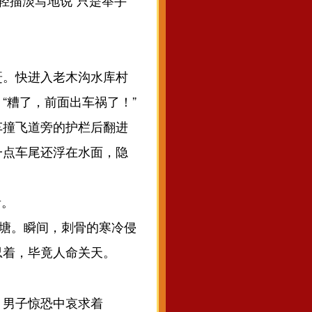
轻描淡写地说“只是举手
赶。快进入老木沟水库村
“糟了，前面出车祸了！”
撞飞道旁的护栏后翻进
一点车尾还浮在水面，隐
音。
塘。瞬间，刺骨的寒冷侵
忍着，毕竟人命关天。
男子惊恐中哀求着