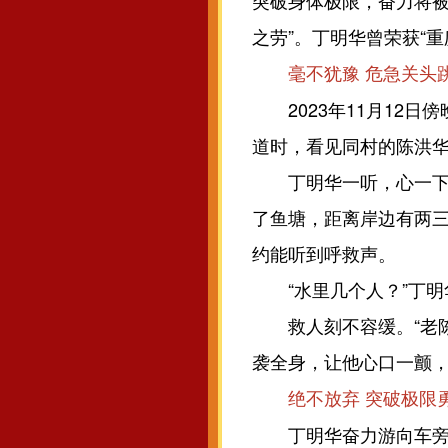
突破身体极限，奋力将被
之劳”。丁明华曾荣获“重
毫不犹豫 危急关头
2023年11月12日
道时，看见同村的陈洪华
丁明华一听，心一下提
了鱼塘，距离岸边有两
约能听到呼救声。
“水里几个人？”丁明华
救人刻不容缓。“老陈
袭全身，让他心口一颤
绝不放弃 突破极限
丁明华奋力游向车旁，