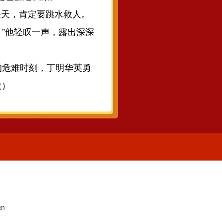
天，肯定要跳水救人。
”他轻叹一声，露出深深
危难时刻，丁明华英勇
欣）
1
n