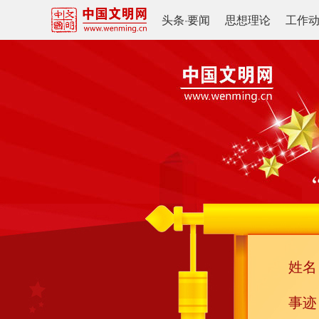
头条
·
要闻
思想理论
工作
姓名
事迹