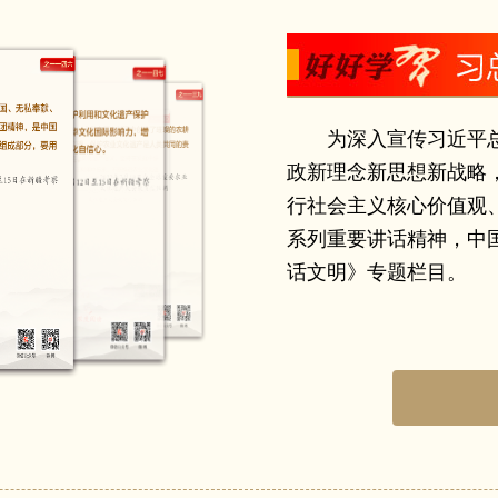
人民经过顽强奋斗，迎来了从站起来、富起来到强起来的伟大
体峰会致贺信
了人类历史上惊天地、泣鬼神的伟大史剧。广大文艺工作者要树
续惠民生为目标 继续推动共建“一带一路”高质量发展
时代大势，反映中华民族的千年巨变，揭示百年中国的人间正道
文明大会的贺信
，弘扬伟大建党精神，唱响昂扬的时代主旋律。
央关于党的百年奋斗重大成就和历史经验的决议》的说明
为深入宣传习近平
民在新的考验和挑战中创造光明未来的时代，也是中国人民拼
政新理念新思想新战略
国共产党的百年奋斗重大成就和历史经验的决议的意见 
大文艺工作者要紧跟时代步伐，从时代的脉搏中感悟艺术的脉动
行社会主义核心价值观
主持并发表重要讲话
敞开，从时代之变、中国之进、人民之呼中提炼主题、萃取题材
系列重要讲话精神，中
主义及其中国化创新理论武装全党
话文明》专题栏目。
、创造之力、发展之果，全方位全景式展现新时代的精神气象。
道德模范及提名奖获得者
人民立场，书写生生不息的人民史诗。源于人民、为了人民、
0周年的贺信
的动力所在。广大文艺工作者要坚持以人民为中心的创作导向，
准，创作更多满足人民文化需求和增强人民精神力量的优秀作品
 补足精神之钙
立100周年的贺信
的创造者。在人民的壮阔奋斗中，随处跃动着创造历史的火热
三五”科技创新成就展时强调 坚定创新自信紧抓创新机遇 
成长离不开人民的滋养，人民中有着一切文学艺术取之不尽、用