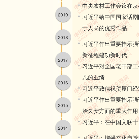
中央农村工作会议在京
中国人民志愿军抗美援朝出国作战
2019
康社会等重大主题，围绕抗击新冠
习近平给中国国家话剧
大文艺工作者倾情投入、用心创作
于人民的优秀作品
电影、电视、音乐、舞蹈、美术、
2018
习近平作出重要指示强
国文艺事业呈现百花齐放、生机勃
新征程建功新时代
一百年来，党领导文艺战线不断
2017
习近平对全国老干部工
展道路，为我国文艺繁荣发展指明
凡的业绩
实践充分证明，文艺事业是党和
2016
习近平致信祝贺厦门经
求。党和人民需要你们、信赖你们
习近平作出重要指示强
各位代表！同志们、朋友们！
2015
治久安方面的重大作用
文化兴则国家兴，文化强则民族
习近平：在中国文联十
阔舞台。推动社会主义文艺繁荣发
2014
广大文艺工作者要增强文化自觉
习近平：增强文化自觉