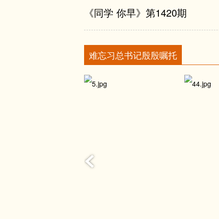
《同学 你早》第1420期
文化风尚，摒弃畸形审美倾向，用
习近平在《生物多样性
盈起来。
习近平：在纪念辛亥革
第三，希望广大文艺工作者坚持
纪念辛亥革命110周
难忘习总书记殷殷嘱托
量文学家、艺术家的人生价值也要
习近平：用好红色资源
优秀作品。
习近平： 加强国家生
古往今来，优秀文艺作品必然是思
习近平在中央人才工作
的价值注入美的艺术之中，作品才
容选材要严、思想开掘要深、艺术
创新高地
创新是文艺的生命。作家柳青说，
习近平向2021年世界
有新的写法”。广大文艺工作者要
习近平向全国广大农民
寨，迈向更加广阔的创作天地。
习近平在视察驻陕西部
博大精深的中华文明是中华民族独
习近平向2021“一带
文，采千载之遗韵”。要挖掘中华