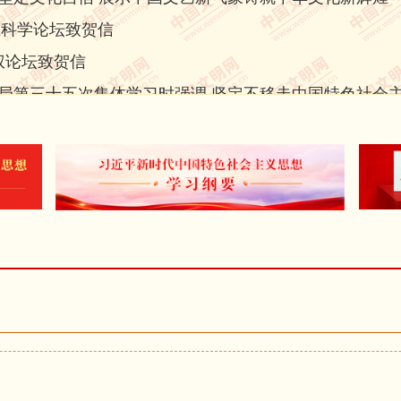
放、百家争鸣方针，坚持创造性转化、创新性发展，聚焦举旗帜
区科学论坛致贺信
新担当，在守正创新上实现新作为，在明德修身上焕发新风貌，
人权论坛致贺信
华文化新辉煌，为实现第二个百年奋斗目标、实现中华民族伟大
局第三十五次集体学习时强调 坚定不移走中国特色社会主
义法治体系建设
和建议 中共中央召开党外人士座谈会 习近平主持并发表
民族复兴伟业，热忱描绘新时代新征程的恢宏气象。实现中华
年来，中国共产党把马克思主义基本原理同中国具体实际相结合
国际论坛”开幕式发表视频致辞
绘就了人类发展史上波澜壮阔的壮美画卷，书写了中华民族几千
会议上强调 坚持我国宗教中国化方向 积极引导宗教与社
转的历史进程，我们比历史上任何时期都更接近、更有信心和能
为艰苦的努力。
广播事业创建80周年的贺信
代的号角。古人说：“文者，贯道之器也。”新时代新征程是
懂中国”国际会议（广州）开幕式发表视频致辞
主题，把人生追求、艺术生命同国家前途、民族命运、人民愿望
面深化改革委员会第二十二次会议
创造写到民族复兴的历史上、写在人民奋斗的征程中。