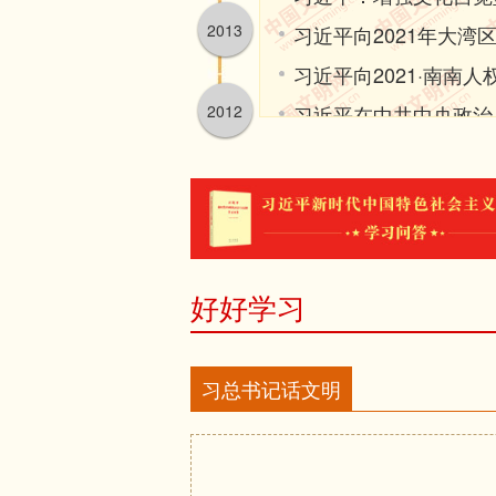
为社会主义服务方向，坚持百花齐
2013
习近平向2021年大湾
象的使命任务，在培根铸魂上展现
习近平向2021·南南
造，展示中国文艺新气象，铸就中
2012
习近平在中共中央政治
力、文化凝聚力、精神推动力。
好推进中国特色社会主
这里，我给大家提几点希望。
征求对经济工作的意见
第一，希望广大文艺工作者心系
民和中华民族最伟大的梦想。一百
习近平向“2021从都
结带领中国人民在这片广袤大地上
习近平在全国宗教工作
好好学习
现中华民族伟大复兴进入了不可逆
应
同时也必须准备付出更为艰巨、更
习近平致中国人民对外
习总书记话文明
文化是民族的精神命脉，文艺是时
习近平向2021年“读
工作者要深刻把握民族复兴的时代
习近平主持召开中央全
元，以文立心、以文铸魂，把文艺