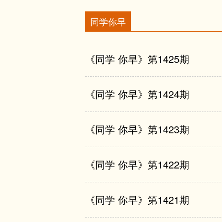
技自立自强
创造历史的伟大进程给予最热情的
同学你早
习近平致中央广播电视
扬。
习近平在中华人民共和
茅盾说过：“一个做小说的人不但
《同学 你早》第1425期
习近平在深入推动黄河
泰说过：“艺术不是技艺，它是艺
久为功 为黄河永远造
虚构的形象虚构人民，不能用调侃
《同学 你早》第1424期
习近平在中共中央政治
辛勤劳动、感知人民的喜怒哀乐，
永的魅力。广大文艺工作者不仅要
字经济健康发展
《同学 你早》第1423期
之中，同人民一道感受时代的脉搏
习近平致仰韶文化发现
文学艺术以形象取胜，经典文艺
习近平：扎实推动共同
《同学 你早》第1422期
力，不断发掘更多代表时代精神的
习近平在第二届联合国
造更多吸引人、感染人、打动人的
习近平在中央人大工作
《同学 你早》第1421期
“立文之道，惟字与义。”文艺只
习近平向全国老年人致
向上向善的优良传统，把社会主义