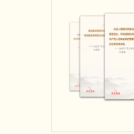
一百年来，中国共产党领导中国
习近平向第四届世界媒
代再到引领时代的伟大跨越，创造
习近平：以高标准可持
水、胸起百万兵，把握历史进程和
习近平致首届中国网络
神和以改革创新为核心的时代精神
习近平：关于《中共中
中国特色社会主义新时代是中国人
征求对中共中央关于中
高使人心旷，临流使人意远。”广
外人士座谈会 习近平
斗敞开，向着丰富多彩的社会生活
习近平：坚持用马克思
文化之美，抒写中国人民奋斗之志
习近平会见第八届全国
第二，希望广大文艺工作者坚守
习近平致新华社建社9
立场，也是社会主义文艺繁荣发展
满意不满意作为检验艺术的最高标
习近平：坚定理想信念
放。
习近平致人民出版社成
人民是历史的创造者，也是时代
习近平在参观国家“十
诗。人民是文艺之母。文学艺术的