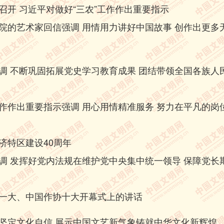
召开 习近平对做好“三农”工作作出重要指示
70周年、庆祝中国共产党成立100周年等党和国家重大活动，围
肺炎疫情等重大风险挑战，围绕实现人民对美好生活的向往、实
院的艺术家回信强调 用情用力讲好中国故事 创作出更多
，推出大量优秀作品，开展系列文艺活动，发挥了聚人心、暖民
摄影、书法、曲艺、杂技、民间文艺、文艺评论、群众文艺、艺
调 不断巩固拓展党史学习教育成果 团结带领全国各族人
勃的繁荣景象。
探索、实践，走出了一条以马克思主义为指导、符合中国国情
作作出重要指示强调 用心用情精准服务 努力在平凡的岗
了前进方向。
人民的重要事业，文艺战线是党和人民的重要战线，广大文艺
济特区建设40周年
、感谢你们！
调 发挥好党内法规在维护党中央集中统一领导 保障党长
强。当代中国，江山壮丽，人民豪迈，前程远大。时代为我国
一大、中国作协十大开幕式上的讲话
展、建设社会主义文化强国，广大文艺工作者义不容辞、重任在
、坚定文化自信，以强烈的历史主动精神，积极投身社会主义
坚定文化自信 展示中国文艺新气象铸就中华文化新辉煌