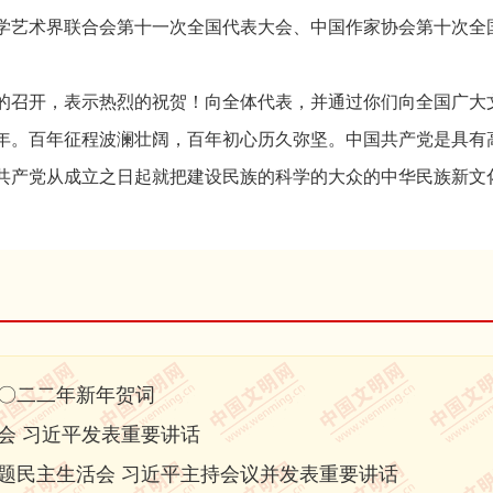
艺术界联合会第十一次全国代表大会、中国作家协会第十次全
召开，表示热烈的祝贺！向全体代表，并通过你们向全国广大
。百年征程波澜壮阔，百年初心历久弥坚。中国共产党是具有
共产党从成立之日起就把建设民族的科学的大众的中华民族新文
在《新民主主义论》中说：“建立中华民族的新文化，这就是我们
持与时代同步伐，与人民同呼吸、共命运、心连心，高擎民族精
用丰富的文艺形式，激励受剥削受压迫的劳苦大众浴血奋战、百
大潮中的亿万人民解放思想、锐意进取，激励新时代的中国人民
用。
〇二二年新年贺词
者与党同心同德、与人民同向同行，围绕中心、服务大局，真
会 习近平发表重要讲话
创作、文艺活动、文艺惠民等方面作出积极贡献、取得丰硕成果
题民主生活会 习近平主持会议并发表重要讲话
、庆祝中国人民解放军建军90周年、庆祝改革开放40周年、庆