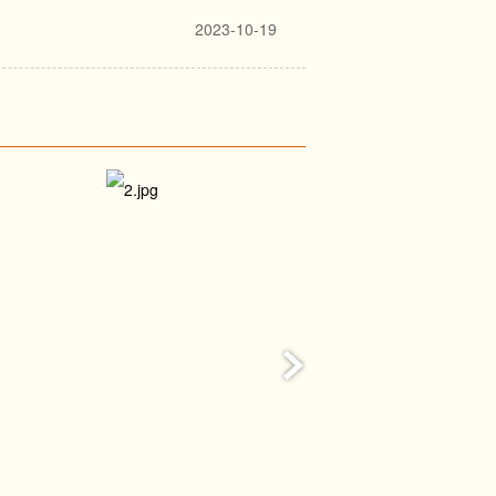
2023-10-19
值观，使人民在精神生活上更加充
(2021年10月12日)
(2021年10月9日)
时代的文艺成就最终要看作品，衡
(2021年10月9日)
于我们这个伟大民族、伟大时代的
(2021年9月30日)
力
(2021年9月29日)
直则辞盛，辞盛则文工”。只有把美
重要人才中心和
高质量作为文艺作品的生命线，内
(2021年9月27日至28日)
作家”，“每一个时代的文学，都
(2021年9月26日)
突破的勇气，抵制照搬跟风、克隆山
(2021年9月)
履行使命任务能力
(2021年9月15日)
。中国文化历来推崇“收百世之阙
(2021年9月15日)
和中华文化价值融合起来，把中华美