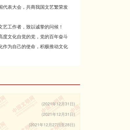
国代表大会，共商我国文艺繁荣发
文艺工作者，致以诚挚的问候！
高度文化自觉的党，党的百年奋斗
化作为自己的使命，积极推动文化
在文化领域中的目的。”一百年来，
神火炬，吹响时代前进号角，矢志
折不挠，激励站起来的中国人民自
自信自强、守正创新，为增强人民
(2021年12月31日)
情倾听时代发展的铿锵足音，生动
(2021年12月31日)
。特别是围绕纪念中国人民抗日战
(2021年12月27日至28日)
祝中华人民共和国成立70周年、纪念