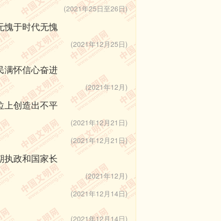
绕决战脱贫攻坚、决胜全面建成小
(2021年25日至26日)
现中华民族伟大复兴的中国梦，广
无愧于时代无愧
心、强信心的作用。文学、戏剧、
(2021年12月25日)
术教育等领域都取得长足进步，我
民满怀信心奋进
(2021年12月)
和文化传统、高扬人民性的文艺发
位上创造出不平
(2021年12月21日)
工作者无愧于党和人民的期待与要
(2021年12月21日)
期执政和国家长
文艺繁荣发展提供了前所未有的广
(2021年12月)
肩、大有作为。
(2021年12月14日)
文化强国建设，坚持为人民服务、
(2021年12月14日)