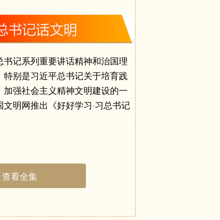
飞跃，迎来了从落后时代、跟上时
(2021年11月22日)
立大历史观、大时代观，眼纳千江
(2021年11月19日)
，弘扬以爱国主义为核心的民族精
(2021年11月19日)
(2021年11月)
总书记系列重要讲话精神和治国理
搏奋斗创造美好生活的时代。“登
，特别是习近平总书记关于培育践
中共中央召开党
，把艺术创造向着亿万人民的伟大奋
、加强社会主义精神文明建设的一
(2021年9月10日)
，展现中华历史之美、山河之美、
国文明网推出《好好学习·习总书记
(2021年11月16日)
属于人民，是社会主义文艺的根本
(2021年11月5日)
把人民放在心中最高位置，把人民
(2021年11月6日)
，让文艺的百花园永远为人民绽
(2021年11月1日)
查看全集
(2021年10月26日)
篇章，汇聚起来就是一部人民的史
加快实现高水平科
之不竭的丰沛源泉。文艺要对人民