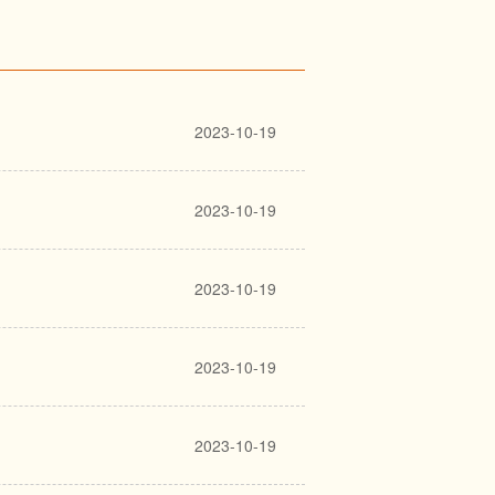
(2021年10月26日)
牲奉献的英雄们给予最深情的褒
(2021年10月25日)
(2021年10月25日)
复杂的社会现象。”俄国作家托尔斯
2023-10-19
实地埋头苦干久
是真实的、现实的、朴实的，不能用
(2021年10月22日)
者只有深入人民群众、了解人民的
2023-10-19
律 推动我国数
能使文艺创作具有深沉的力量和隽
融为一体，把心、情、思沉到人民
(2021年10月18日)
2023-10-19
(2021年10月17日)
文艺工作者要提高阅读生活的能
(2021年10月15日)
2023-10-19
和浪漫主义相结合的美学风格，塑
(2021年10月14日)
(2021年10月13日至14日)
2023-10-19
广大文艺工作者要发扬中国文艺追求
(2021年10月13日)
有温度的东西表现出来，倡导健康