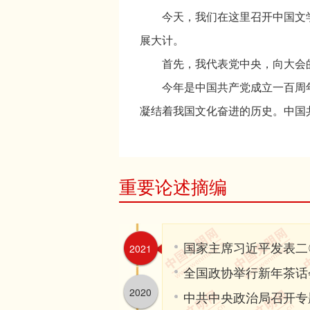
今天，我们在这里召开中国文学
展大计。
首先，我代表党中央，向大会的
今年是中国共产党成立一百周年
凝结着我国文化奋进的历史。中国
建设和文艺繁荣发展。毛泽东同志
在党的领导下，广大文艺工作者坚
重要论述摘编
不渝投身革命、建设、改革事业，
力更生、发愤图强，激励改革开放
力量、振奋民族精神发挥了重要作
国家主席习近平发表二
2021
党的十八大以来，广大文艺工作
全国政协举行新年茶话
讴歌改革创新的火热实践，在文艺
2020
中共中央政治局召开专
争暨世界反法西斯战争胜利70周年