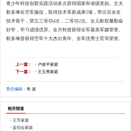
青少年科技创新实践活动多次获得国家和省级奖励。丈夫
靳多琳在空军服役，取得技术革新成果
5
项，带出百余名
技术骨干，荣立三等功
4
次，二等功
2
次。女儿靳双馨勤奋
好学，学习成绩优异。全月秋曾获得全军最美军嫂荣誉。
靳多琳曾获得空军十大杰出青年、全军优秀士官等荣誉。
上一篇：
卢效平家庭
下一篇：
已是第一篇
王玉秀家庭
已是最后一篇
责任编辑：
朱 波
相关报道
王芳家庭
蓝绍会家庭