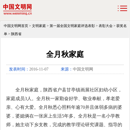
中国文明网首页
>
文明家庭
>
第一届全国文明家庭评选表彰
>
表彰大会
>
获奖名
单
>
陕西省
全月秋家庭
发表时间：
2016-11-07
来源：
中国文明网
全月秋家庭，陕西省户县甘亭镇画展社区妇幼小区，
家庭成员
3
人。全月秋一家勤奋好学、敬业奉献，孝老爱
亲、心有大爱。全月秋悉心照料年逾
70
并且体弱多病的婆
婆，婆媳俩在一张床上生活
5
年多。全月秋是一名小学教
师，她主动下乡支教，完成的教学理论研究课题、指导的