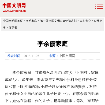
中国文明网首页
>
文明家庭
>
第一届全国文明家庭评选表彰
>
表彰大会
>
获奖名
单
>
甘肃省
李余霞家庭
发表时间：
2016-11-07
来源：
中国文明网
李余霞家庭，甘肃省永昌县红山窑乡毛卜喇村，家庭
成员
7
人。多年来，李余霞与丈夫精心照料身患精神分裂
症和肾上腺肿瘤的
2
位小叔子以及瘫痪在床的婆婆，对待
侄子和侄女比自己的亲生儿子还要上心。在李余霞的影响
下，她远在新疆工作的儿子，也孝顺懂事，每次回家都给