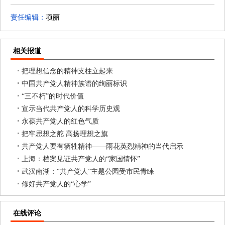
已是第一篇
立新型国际关系
已是最后一篇
责任编辑：
项丽
相关报道
把理想信念的精神支柱立起来
中国共产党人精神族谱的绚丽标识
“三不朽”的时代价值
宣示当代共产党人的科学历史观
永葆共产党人的红色气质
把牢思想之舵 高扬理想之旗
共产党人要有牺牲精神——雨花英烈精神的当代启示
上海：档案见证共产党人的“家国情怀”
武汉南湖：“共产党人”主题公园受市民青睐
修好共产党人的“心学”
在线评论