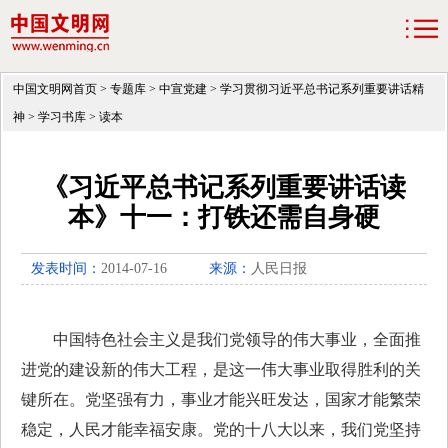
中国文明网首页
>
专题库
>
中宣党建
>
学习贯彻习近平总书记系列重要讲话精
神
>
学习书库
>
读本
《习近平总书记系列重要讲话读
本》十一：打铁还需自身硬
发表时间：
2014-07-16
来源：
人民日报
中国特色社会主义是我们党领导的伟大事业，全面推
进党的建设新的伟大工程，是这一伟大事业取得胜利的关
键所在。党坚强有力，事业才能兴旺发达，国家才能繁荣
稳定，人民才能幸福安康。党的十八大以来，我们党坚持