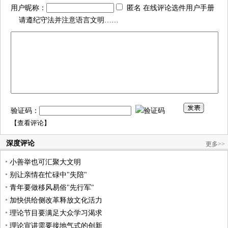
用户昵称：
匿名 在线评论选件用户手册
请遵纪守法并注意语言文明……
验证码：
【
查看评论
】
深度评论
更多>>
小善举也可汇聚大文明
别让亲情在忙碌中"失陪"
青年要做移风易俗"先行军"
加快供给侧改革释放文化活力
理论节目要满足大众学习渴求
理论宣讲需要接地气式的创新