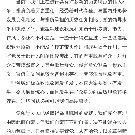
当前，我们正在进行具有许多新的历史特点的伟大斗
争，党肩负着历史重任，经受着时代考验。与国内外形势
发展变化相比，与党所承担的历史任务相比，党的领导水
平和执政水平、党组织建设状况和党员干部素质、能力、
作风，都还有不小差距。一些干部得过且过，一些基层组
织软弱涣散，不能发挥模范带头作用和战斗堡垒作用。一
些党员干部作风问题比较突出，有的严重脱离群众，对群
众疾苦漠然置之，甚至欺压群众、侵害群众利益；形式主
义、官僚主义问题较为普遍地存在，奢侈浪费现象严重。
一些领域消极腐败现象易发多发，不仅大案要案时有发
生、令人触目惊心，而且发生在群众身边的腐败现象较多
存在。这些问题必须引起我们高度警觉。
党领导人民已经取得举世瞩目的成就，我们完全有理
由因此而自豪，但我们自豪而不能自满，决不能躺在过去
的功劳簿上。只有坚持党要管党、从严治党，以改革创新