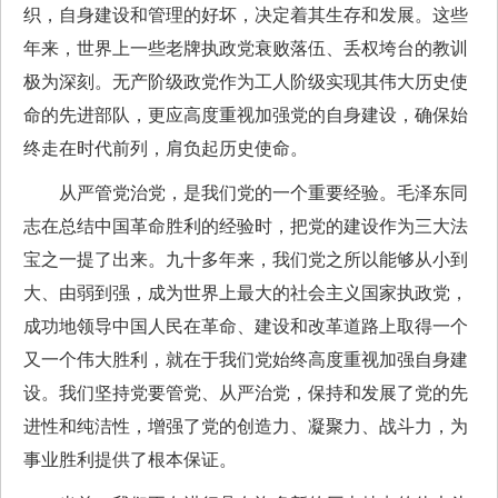
织，自身建设和管理的好坏，决定着其生存和发展。这些
年来，世界上一些老牌执政党衰败落伍、丢权垮台的教训
极为深刻。无产阶级政党作为工人阶级实现其伟大历史使
命的先进部队，更应高度重视加强党的自身建设，确保始
终走在时代前列，肩负起历史使命。
从严管党治党，是我们党的一个重要经验。毛泽东同
志在总结中国革命胜利的经验时，把党的建设作为三大法
宝之一提了出来。九十多年来，我们党之所以能够从小到
大、由弱到强，成为世界上最大的社会主义国家执政党，
成功地领导中国人民在革命、建设和改革道路上取得一个
又一个伟大胜利，就在于我们党始终高度重视加强自身建
设。我们坚持党要管党、从严治党，保持和发展了党的先
进性和纯洁性，增强了党的创造力、凝聚力、战斗力，为
事业胜利提供了根本保证。