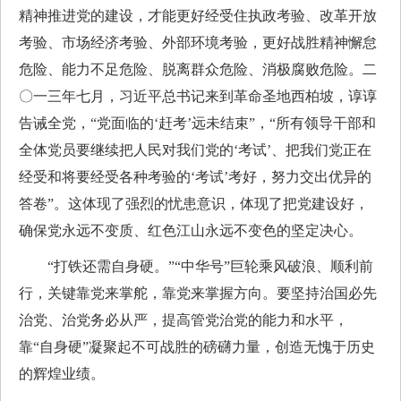
精神推进党的建设，才能更好经受住执政考验、改革开放
考验、市场经济考验、外部环境考验，更好战胜精神懈怠
危险、能力不足危险、脱离群众危险、消极腐败危险。二
〇一三年七月，习近平总书记来到革命圣地西柏坡，谆谆
告诫全党，“党面临的‘赶考’远未结束”，“所有领导干部和
全体党员要继续把人民对我们党的‘考试’、把我们党正在
经受和将要经受各种考验的‘考试’考好，努力交出优异的
答卷”。这体现了强烈的忧患意识，体现了把党建设好，
确保党永远不变质、红色江山永远不变色的坚定决心。
“打铁还需自身硬。”“中华号”巨轮乘风破浪、顺利前
行，关键靠党来掌舵，靠党来掌握方向。要坚持治国必先
治党、治党务必从严，提高管党治党的能力和水平，
靠“自身硬”凝聚起不可战胜的磅礴力量，创造无愧于历史
的辉煌业绩。