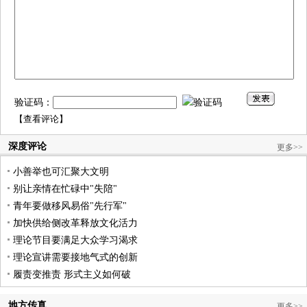
验证码：
【
查看评论
】
深度评论
更多>>
小善举也可汇聚大文明
别让亲情在忙碌中"失陪"
青年要做移风易俗"先行军"
加快供给侧改革释放文化活力
理论节目要满足大众学习渴求
理论宣讲需要接地气式的创新
履责变推责 形式主义如何破
地方传真
更多>>