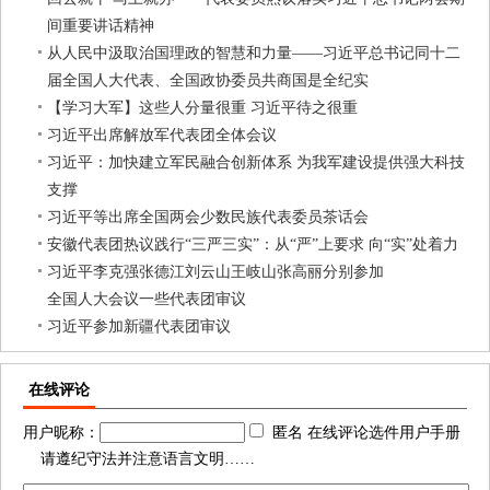
间重要讲话精神
从人民中汲取治国理政的智慧和力量——习近平总书记同十二
届全国人大代表、全国政协委员共商国是全纪实
【学习大军】这些人分量很重 习近平待之很重
习近平出席解放军代表团全体会议
习近平：加快建立军民融合创新体系 为我军建设提供强大科技
支撑
习近平等出席全国两会少数民族代表委员茶话会
安徽代表团热议践行“三严三实”：从“严”上要求 向“实”处着力
习近平李克强张德江刘云山王岐山张高丽分别参加
全国人大会议一些代表团审议
习近平参加新疆代表团审议
在线评论
用户昵称：
匿名 在线评论选件用户手册
请遵纪守法并注意语言文明……