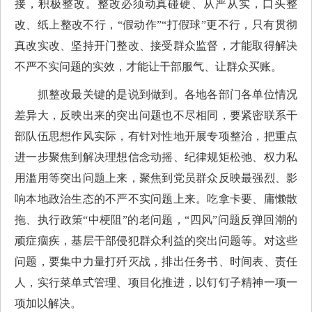
接，积极整改。整改必须动真碰硬、从严从实，口头整
改、纸上整改不行，“假动作”“打假球”更不行，只有贯彻
真改实改、坚持开门整改、接受群众监督，才能取得解决
不严不实问题的实效，才能让干部服气、让群众买账。
抓整改最关键的是说到做到。各地各部门各单位情况
差异大，反映出来的突出问题也不尽相同，要紧密联系干
部队伍思想作风实际，有针对性地开展专项整治，把重点
进一步聚焦到解决理想信念动摇、纪律规矩松弛、权力私
用滥用等突出问题上来，聚焦到党员群众反映最强烈、影
响本地政治生态的不严不实问题上来。吃拿卡要、庸懒散
拖、执行政策“中梗阻”的老问题，“四风”问题反弹回潮的
顽症痼疾，基层干部侵犯群众利益的突出问题等。对这些
问题，要集中力量打歼灭战，排出任务书、时间表、责任
人，实行菜单式管理、项目化推进，以钉钉子精神一项一
项加以解决。