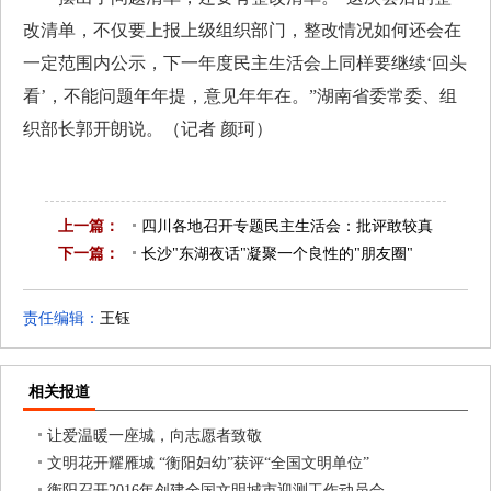
改清单，不仅要上报上级组织部门，整改情况如何还会在
一定范围内公示，下一年度民主生活会上同样要继续‘回头
看’，不能问题年年提，意见年年在。”湖南省委常委、组
织部长郭开朗说。（记者 颜珂）
上一篇：
四川各地召开专题民主生活会：批评敢较真
下一篇：
整改讲实效
长沙"东湖夜话"凝聚一个良性的"朋友圈"
已是第一篇
已是最后一篇
责任编辑：
王钰
相关报道
让爱温暖一座城，向志愿者致敬
文明花开耀雁城 “衡阳妇幼”获评“全国文明单位”
衡阳召开2016年创建全国文明城市迎测工作动员会