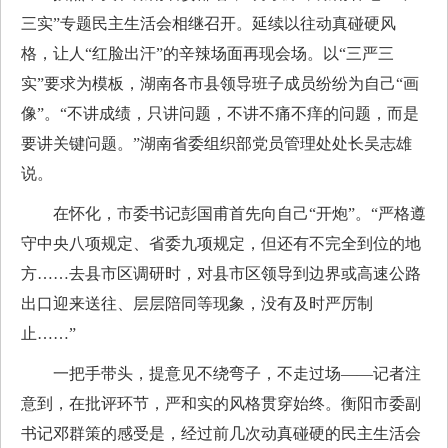
三实”专题民主生活会相继召开。延续以往动真碰硬风
格，让人“红脸出汗”的辛辣场面再现会场。以“三严三
实”要求为模板，湖南各市县领导班子成员纷纷为自己“画
像”。“不讲成绩，只讲问题，不讲不痛不痒的问题，而是
要讲关键问题。”湖南省委组织部党员管理处处长吴志雄
说。
在怀化，市委书记彭国甫首先向自己“开炮”。“严格遵
守中央八项规定、省委九项规定，但还有不完全到位的地
方……去县市区调研时，对县市区领导到边界或高速公路
出口迎来送往、层层陪同等现象，没有及时严厉制
止……”
一把手带头，提意见不绕弯子，不走过场——记者注
意到，在批评环节，严和实的风格贯穿始终。衡阳市委副
书记邓群策的感受是，经过前几次动真碰硬的民主生活会