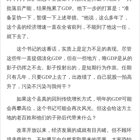
批落后产能，结果拖累了GDP。他下一步的打算是：“准
备妥协一下，暂缓一下上述举措。”他说，这么多年了，
这个县的经济增速一直在全省前列，不能到了他这一任，
就下去了。
这个书记的这番话，实质上是定力不足的表现。尽管
这些年一直提倡淡化GDP，但在一些地方，唯GDP是从的
影子仍挥之不去。影子投射出的，是短期行为作祟。任期
只有几年，只要GDP上去了，出政绩了，自己屁股一拍高
升了，污染不污染与我何干？
如果这个县真的回到传统增长方式，明年的GDP可能
会再攀高位，这个书记可能会再次风光。但这会给这方土
地的老百姓和他们的子孙后代带来什么？
改革开放以来，经济发展的成就有目共睹。但不顾环
境承载能力、不知餍足向自然索取带来的苦果，大家恐怕