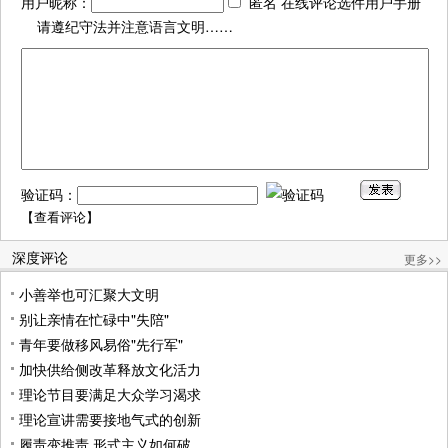
用户昵称：
匿名 在线评论选件用户手册
请遵纪守法并注意语言文明……
验证码：
【
查看评论
】
深度评论
更多>>
小善举也可汇聚大文明
别让亲情在忙碌中"失陪"
青年要做移风易俗"先行军"
加快供给侧改革释放文化活力
理论节目要满足大众学习渴求
理论宣讲需要接地气式的创新
履责变推责 形式主义如何破