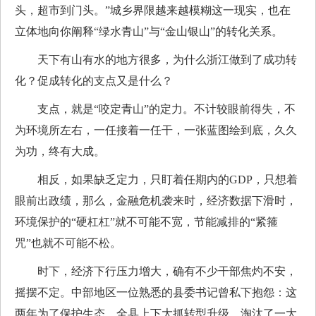
头，超市到门头。”城乡界限越来越模糊这一现实，也在
立体地向你阐释“绿水青山”与“金山银山”的转化关系。
天下有山有水的地方很多，为什么浙江做到了成功转
化？促成转化的支点又是什么？
支点，就是“咬定青山”的定力。不计较眼前得失，不
为环境所左右，一任接着一任干，一张蓝图绘到底，久久
为功，终有大成。
相反，如果缺乏定力，只盯着任期内的GDP，只想着
眼前出政绩，那么，金融危机袭来时，经济数据下滑时，
环境保护的“硬杠杠”就不可能不宽，节能减排的“紧箍
咒”也就不可能不松。
时下，经济下行压力增大，确有不少干部焦灼不安，
摇摆不定。中部地区一位熟悉的县委书记曾私下抱怨：这
两年为了保护生态，全县上下大抓转型升级，淘汰了一大