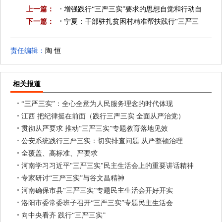
上一篇：
增强践行“三严三实”要求的思想自觉和行动自
下一篇：
觉
宁夏：干部驻扎贫困村精准帮扶践行“三严三
已是第一篇
实”
已是最后一篇
责任编辑：
陶 恒
相关报道
“三严三实”：全心全意为人民服务理念的时代体现
江西 把纪律挺在前面（践行三严三实 全面从严治党）
贯彻从严要求 推动“三严三实”专题教育落地见效
公安系统践行三严三实：切实排查问题 从严整顿治理
全覆盖、高标准、严要求
河南学习习近平"三严三实"民主生活会上的重要讲话精神
专家研讨“三严三实”与谷文昌精神
河南确保市县“三严三实”专题民主生活会开好开实
洛阳市委常委班子召开“三严三实”专题民主生活会
向中央看齐 践行“三严三实”