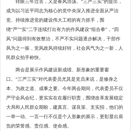
转眼三年过去，又是春风浩荡。“三严三实”的提出，
成为以习近平同志为核心的党中央深入推进全面从严治
党、持续推进党的建设伟大工程的有力抓手，围
绕“严”“实”二字连续打出有力的作风建设“组合拳”，“四
风”问题得到有效整治，不严不实问题逐步解决，干部作
风为之一振，党风政风持续好转，社会风气为之一新，人
民群众拍手称快。
两会是展示作风建设新成绩、新形象的重要窗
口。“三严三实”对代表委员尤其是党员来说，是修身之
本、为政之道、成事之要。今年两会期间，代表委员不仅
严守会风会纪，更实实在在履行职责，围绕改革发展稳定
大局和人民群众期盼，建真言、谋良策、支实招，他们的
一举一动、一言一行不仅是个人形象的展示，更彰显出肩
负的荣誉感、责任感、使命感。