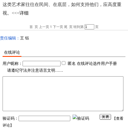
这类艺术家往往在民间、在底层，如何支持他们，应高度重
视。<<<
详细
首 页
上一页
1
下一页
尾 页
转到第
页
责任编辑：
王 钰
在线评论
用户昵称：
匿名 在线评论选件用户手册
请遵纪守法并注意语言文明……
验证码：
【
查看
评论
】