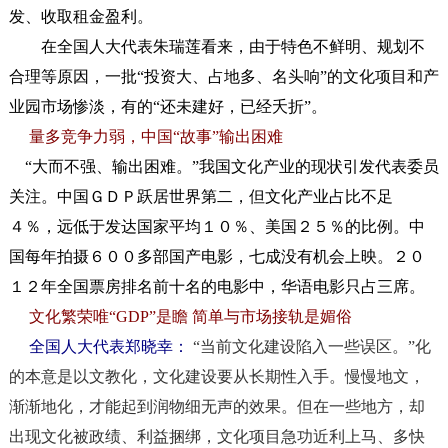
发、收取租金盈利。
在全国人大代表朱瑞莲看来，由于特色不鲜明、规划不
合理等原因，一批“投资大、占地多、名头响”的文化项目和产
业园市场惨淡，有的“还未建好，已经夭折”。
量多竞争力弱，中国“故事”输出困难
“大而不强、输出困难。”我国文化产业的现状引发代表委员
关注。中国ＧＤＰ跃居世界第二，但文化产业占比不足
４％，远低于发达国家平均１０％、美国２５％的比例。中
国每年拍摄６００多部国产电影，七成没有机会上映。２０
１２年全国票房排名前十名的电影中，华语电影只占三席。
文化繁荣唯“GDP”是瞻 简单与市场接轨是媚俗
全国人大代表郑晓幸：
“当前文化建设陷入一些误区。”化
的本意是以文教化，文化建设要从长期性入手。慢慢地文，
渐渐地化，才能起到润物细无声的效果。但在一些地方，却
出现文化被政绩、利益捆绑，文化项目急功近利上马、多快