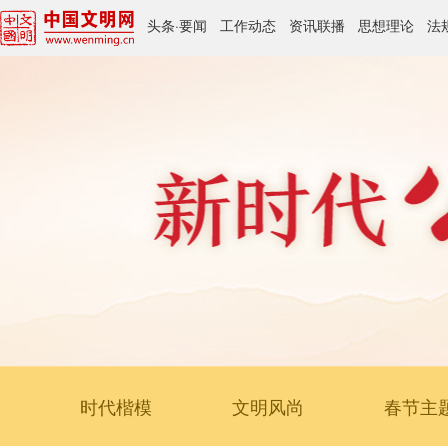
头条
·
要闻
工作动态
资讯联播
思想理论
法
时代楷模
文明风尚
春节主