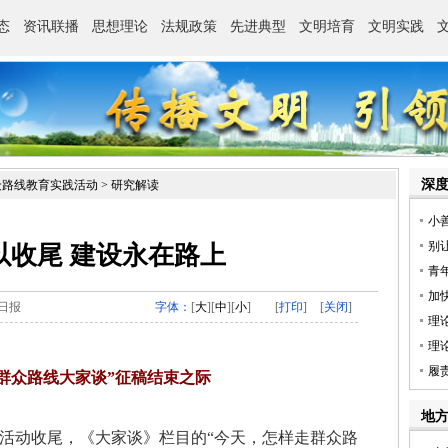
众路线教育实践活动
>
研究解读
以收尾 建设永在路上
日报
字体：
[
大
][
中
][
小
]
[
打印
]
[
关闭
]
群众路线大家谈”征稿结束之际
动收尾，《大家谈》栏目的“今天，怎样走群众路