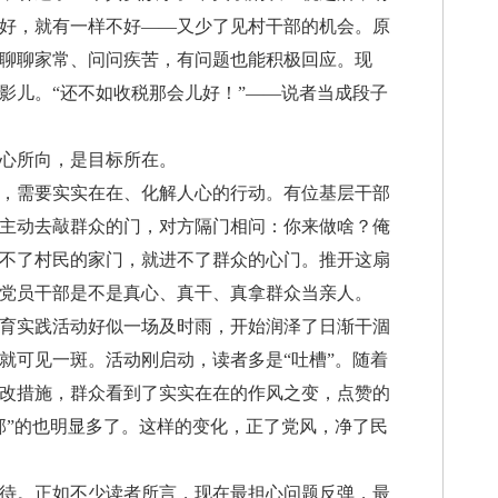
好，就有一样不好——又少了见村干部的机会。原
聊聊家常、问问疾苦，有问题也能积极回应。现
影儿。“还不如收税那会儿好！”——说者当成段子
心所向，是目标所在。
需要实实在在、化解人心的行动。有位基层干部
主动去敲群众的门，对方隔门相问：你来做啥？俺
不了村民的家门，就进不了群众的心门。推开这扇
党员干部是不是真心、真干、真拿群众当亲人。
实践活动好似一场及时雨，开始润泽了日渐干涸
就可见一斑。活动刚启动，读者多是“吐槽”。随着
改措施，群众看到了实实在在的作风之变，点赞的
部”的也明显多了。这样的变化，正了党风，净了民
。正如不少读者所言，现在最担心问题反弹，最