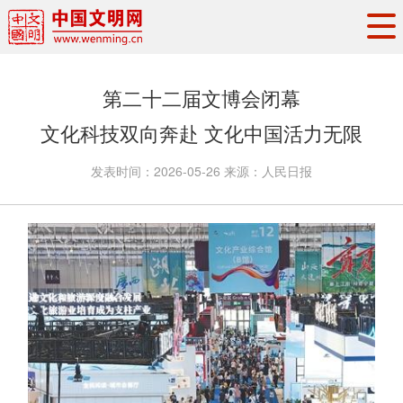
头条
·
要闻
思想理论
工作动态
第二十二届文博会闭幕
权威发布
资讯联播
地方交流
文化科技双向奔赴 文化中国活力无限
文明培育
文明实践
文明创建
发表时间：
2026-05-26
来源：
人民日报
文明之光
文明影音
文明矩阵