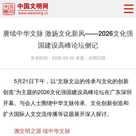
头条
·
要闻
思想理论
工作动态
赓续中华文脉 激扬文化新风——2026文化强
权威发布
资讯联播
地方交流
国建设高峰论坛侧记
文明培育
文明实践
文明创建
发表时间：
2026-05-22
来源：
光明日报
文明之光
文明影音
文明矩阵
5月21日下午，以“文脉文运的传承与文化的创新
创造”为主题的2026文化强国建设高峰论坛在广东深圳
开幕。与会人士围绕中华文脉传承、文化创新创造和
扩大国际人文交流传播等议题展开深入探讨。
溯文明之源 续中华文脉