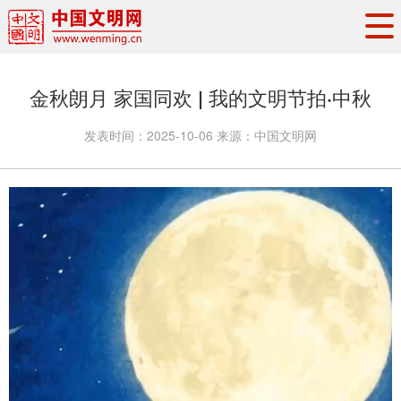
头条
·
要闻
思想理论
工作动态
金秋朗月 家国同欢 | 我的文明节拍·中秋
权威发布
资讯联播
地方交流
发表时间：
2025-10-06
来源：
中国文明网
文明培育
文明实践
文明创建
文明之光
文明影音
文明矩阵