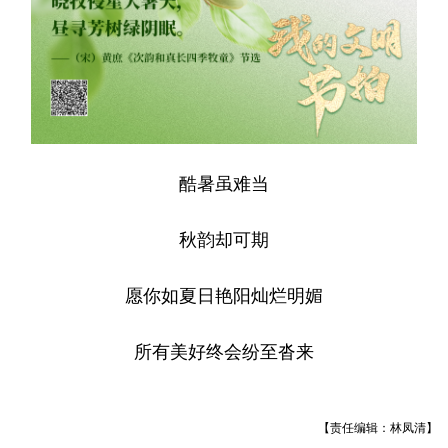
酷暑虽难当
秋韵却可期
愿你如夏日艳阳灿烂明媚
所有美好终会纷至沓来
【责任编辑：林凤清】