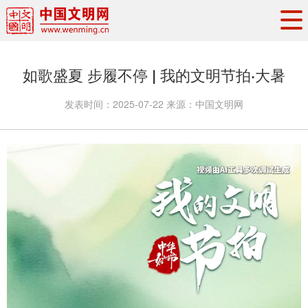
头条
·
要闻
思想理论
工作动态
如歌盛夏 步履不停 | 我的文明节拍·大暑
权威发布
资讯联播
地方交流
发表时间：
2025-07-22
来源：
中国文明网
文明培育
文明实践
文明创建
文明之光
文明影音
文明矩阵