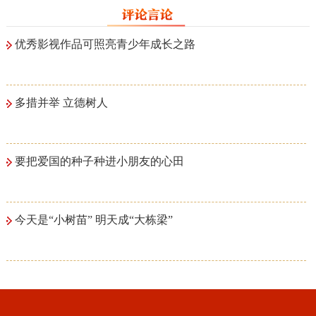
优秀影视作品可照亮青少年成长之路
多措并举 立德树人
要把爱国的种子种进小朋友的心田
今天是“小树苗” 明天成“大栋梁”