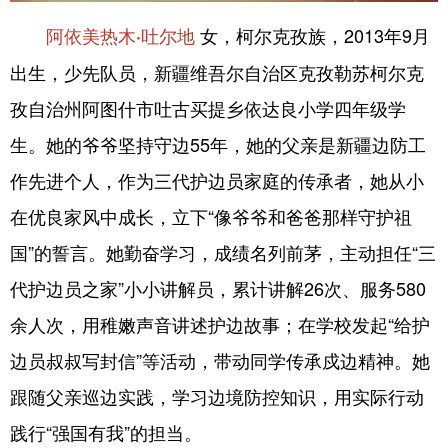
女，柯尔克孜族，2013年9月
阿依美热木·吐尔地
出生，少先队员，新疆维吾尔自治区克孜勒苏柯尔克
孜自治州阿图什市吐古买提乡依达良小学四年级学
生。她的爷爷坚持守边55年，她的父亲是新疆边防工
作先进个人，作为三代护边员家庭的传承者，她从小
在优良家风中成长，立下“像爷爷和爸爸那样守护祖
国”的誓言。她勤奋学习，成绩名列前茅，主动担任“三
代护边员之家”小小讲解员，累计讲解26次、服务580
余人次，用稚嫩声音讲述护边故事；在学校发起“给护
边员叔叔写封信”等活动，带动同学传承戍边精神。她
跟随父亲巡边实践，学习边境防控知识，用实际行动
践行“强国有我”的担当。