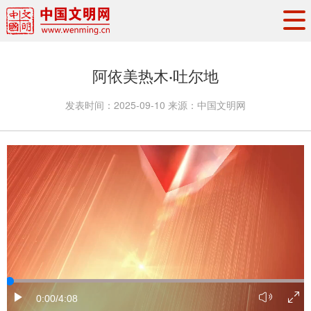
头条
·
要闻
思想理论
工作动态
阿依美热木·吐尔地
权威发布
资讯联播
地方交流
发表时间：
2025-09-10
来源：
中国文明网
文明培育
文明实践
文明创建
文明之光
文明影音
文明矩阵
0:00
/4:08