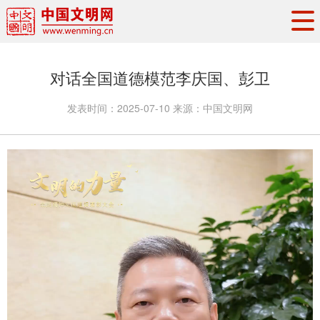
头条
·
要闻
思想理论
工作动态
对话全国道德模范李庆国、彭卫
权威发布
资讯联播
地方交流
发表时间：
2025-07-10
来源：
中国文明网
文明培育
文明实践
文明创建
文明之光
文明影音
文明矩阵