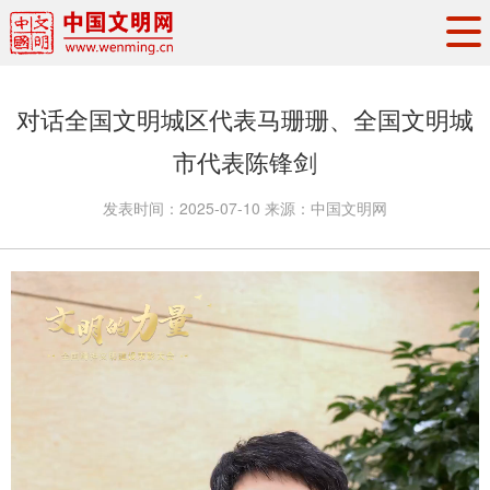
头条
·
要闻
思想理论
工作动态
对话全国文明城区代表马珊珊、全国文明城
权威发布
资讯联播
地方交流
市代表陈锋剑
文明培育
文明实践
文明创建
发表时间：
2025-07-10
来源：
中国文明网
文明之光
文明影音
文明矩阵