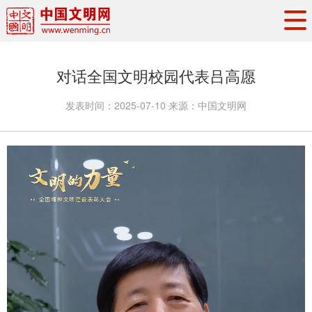
头条
·
要闻
思想理论
工作动态
对话全国文明校园代表吕高愿
权威发布
资讯联播
地方交流
发表时间：
2025-07-10
来源：
中国文明网
文明培育
文明实践
文明创建
文明之光
文明影音
文明矩阵