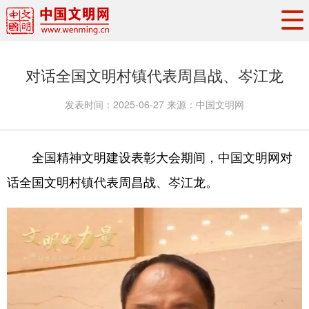
头条
·
要闻
思想理论
工作动态
对话全国文明村镇代表周昌战、岑江龙
权威发布
资讯联播
地方交流
发表时间：
2025-06-27
来源：
中国文明网
文明培育
文明实践
文明创建
文明之光
文明影音
文明矩阵
全国精神文明建设表彰大会期间，中国文明网对
话全国文明村镇代表周昌战、岑江龙。