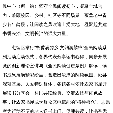
践中心（所、站）坚守全民阅读初心，凝聚全域合
力，兼顾校园、乡村、社区等不同场景，覆盖老中青
少各年龄段，让阅读之风吹遍上党大地，凝聚起共建
书香长治、文明长治的强大力量。
屯留区举行“书香满羿乡·文韵润麟绛”全民阅读系
列活动启动仪式，各界代表分享读书心得，同步开展
党的创新理论宣讲与《全民阅读促进条例》解读，读
书成果展演精彩纷呈，营造出浓厚的阅读氛围。沁县
深耕基层、关爱特殊群体，各镇各村依托农家书屋开
展读书分享会，村民共读经典、交流农技与红色故
事，让农家书屋成为群众充电赋能的“精神粮仓”。志愿
者为行动不便的老人送书上门、促膝共读，让书香无