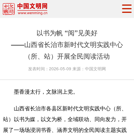
头条
·
要闻
思想理论
工作动态
以书为帆 “阅”见美好
权威发布
资讯联播
地方交流
——山西省长治市新时代文明实践中心
文明培育
文明实践
文明创建
（所、站）开展全民阅读活动
文明之光
文明影音
文明矩阵
发表时间：
2026-05-09
来源：
中国文明网
墨香漫太行，文脉润上党。
山西省长治市各县区新时代文明实践中心（所、
站）以书为媒，以文为桥，全域联动、同向发力，开
展了一场场浸润书香、涵养文明的全民阅读主题实践