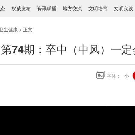
动态
权威发布
资讯联播
地方交流
文明培育
文明实践
卫生健康
> 正文
| 第74期：卒中（中风）一
字体：
小