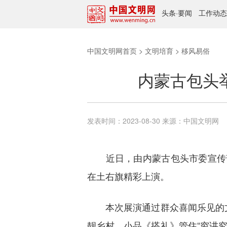
头条
·
要闻
工作动态
中国文明网首页
>
文明培育
>
移风易俗
内蒙古包头
发表时间：
2023-08-30
来源：
中国文明网
近日，由内蒙古包头市委宣传部
在土右旗精彩上演。
本次展演通过群众喜闻乐见的文艺
靓乡村。小品《搭礼》管住“穷讲究