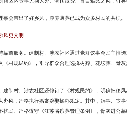
制辖区内丧事大操大办、奢侈浪费、盲目攀比之风，引导
事会带出了好乡风，厚养薄葬已成为众多村民的共识。
乡风更文明
靠前服务。建制村、涉农社区通过党群议事会民主推选
入《村规民约》，引导群众合理选择树葬、花坛葬、骨灰
建制村、涉农社区还修订了《村规民约》，明确把移风易
大办风，严格执行婚丧嫁娶操办规定。其中，婚事、丧事
不扰民、严格遵守《江苏省殡葬管理条例》，骨灰进公墓