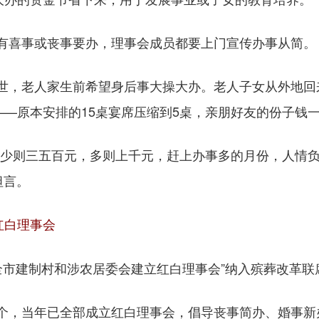
喜事或丧事要办，理事会成员都要上门宣传办事从简。
，老人家生前希望身后事大操大办。老人子女从外地回
——原本安排的15桌宴席压缩到5桌，亲朋好友的份子钱
少则三五百元，多则上千元，赶上办事多的月份，人情负
坦言。
红白理事会
全市建制村和涉农居委会建立红白理事会”纳入殡葬改革联
个，当年已全部成立红白理事会，倡导丧事简办、婚事新