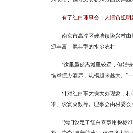
有了红白理事会，人情负担明
南京市高淳区砖墙镇隆兴村由原
源丰富，属典型的水乡农村。
“这里虽然离城里较远，但婚丧嫁
惜举债办酒席，规模越来越大。”
针对红白事大操大办现象，村委
准、设宴桌数等。理事会由村委会
“我们设定了红白喜事用餐标准，
朴，崇尚“厚养薄葬”，建议将大