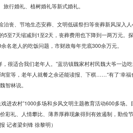
、旅行婚礼、植树婚礼等新式婚礼。
丧、节地生态安葬、文明低碳祭扫等丧葬新风深入人心
的5至7天缩减到1至2天，丧葬费用也下降到一两万元。探
500余名老人的吃饭问题，市财政每年兜底300余万元。
样，很适合我们老年人。”蓝坊镇魏家村村民魏大爷一边吃
询室等，老年人就餐之余还能读报、下棋……“有了‘幸福
的魏智林说。
戏进农村”1000多场和乡风文明主题教育活动600多场
天价彩礼、人情攀比、薄养厚葬现象得到有效遏制，勤俭
报 记者梁剑锋 徐黎明）