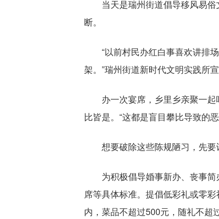
当天是瑞州街道倡导移风易俗文
断。
“以前村民办红白事喜欢讲排场
架。”瑞州街道新时代文明实践所
办一次宴席，乡里乡亲聚一起吃上
比皆是。“这都是盲目攀比导致的
想要破除这些陈规陋习，先要让
为积极倡导婚事新办、丧事简办
席等具体标准。提倡低彩礼或零彩
内，菜品不超过500元，随礼不超