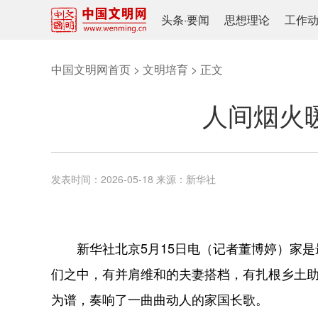
头条
·
要闻
思想理论
工作
中国文明网首页
>
文明培育
> 正文
人间烟火暖
发表时间：
2026-05-18
来源：
新华社
新华社北京5月15日电（记者董博婷）家是最
们之中，有并肩维和的夫妻搭档，有扎根乡土
为谱，奏响了一曲曲动人的家国长歌。