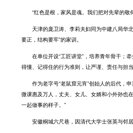
“红色是根，家风是魂。我们把对先辈的敬仰，
天津的庞卫涛、李莉夫妇同为中建八局华北公司
要正，结构要牢”的家训。
在单位开设“工匠讲堂”，培养青年骨干；牵头
得懂、记得住的行为准则，让严谨、责任与担
作为老字号“老鼠窟元宵”创始人的后代，申芸
微课惠及万人，丈夫、女儿、女婿和小外孙也在
一起做事的样子。”
安徽桐城六尺巷，因清代大学士张英与邻居吴