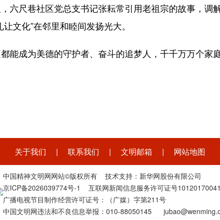
六尺巷社区党总支书记张耘常引用老祖宗的故事，调解
礼让文化”在邻里和睦间发扬光大。
能成为美德的守护者、奋斗的追梦人，千千万万个家庭的
关于我们
|
联系我们
|
文明邮箱
|
网站地图
中国精神文明网网站©版权所有 技术支持：新华网股份有限公司
京ICP备2026039774号-1
互联网新闻信息服务许可证号1012017004
广播电视节目制作经营许可证号：（广媒）字第211号
中国文明网违法和不良信息举报：010-88050145 jubao@wenming.c