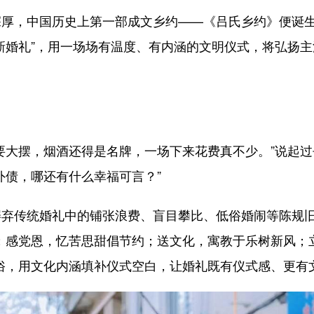
厚，中国历史上第一部成文乡约——《吕氏乡约》便诞生
新婚礼”，用一场场有温度、有内涵的文明仪式，将弘扬
。
要大摆，烟酒还得是名牌，一场下来花费真不少。”说起
外债，哪还有什么幸福可言？”
摒弃传统婚礼中的铺张浪费、盲目攀比、低俗婚闹等陈规
；感党恩，忆苦思甜倡节约；送文化，寓教于乐树新风；
俗，用文化内涵填补仪式空白，让婚礼既有仪式感、更有