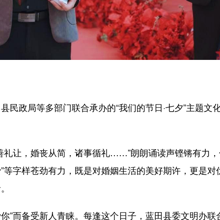
县民政局等多部门联合承办的“我们的节日·七夕”主题文化
善礼让，婚丧从简，诸事循礼……”朗朗诵读声铿锵有力
互爱”等字样苍劲有力，既是对婚姻生活的美好期许，更是
者。
我爱你”而备受新人青睐。每逢这个日子，蓝田县委文明办