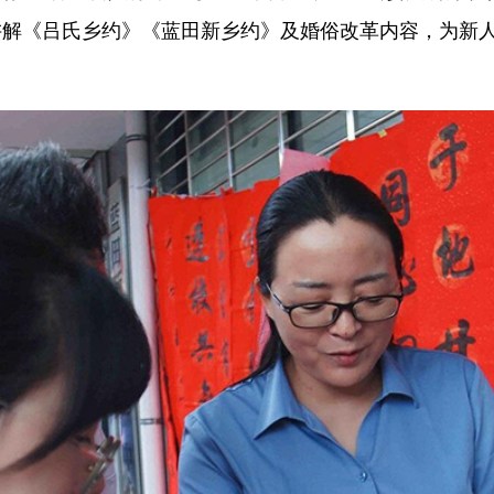
讲解《吕氏乡约》《蓝田新乡约》及婚俗改革内容，为新