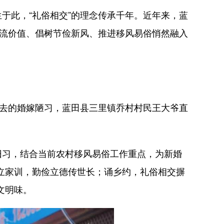
于此，“礼俗相交”的理念传承千年。近年来，蓝
主流价值、倡树节俭新风、推进移风易俗悄然融入
过去的婚嫁陋习，蓝田县三里镇乔村村民王大爷直
旧习，结合当前农村移风易俗工作重点，为新婚
立家训，勤俭立德传世长；诵乡约，礼俗相交摒
文明味。