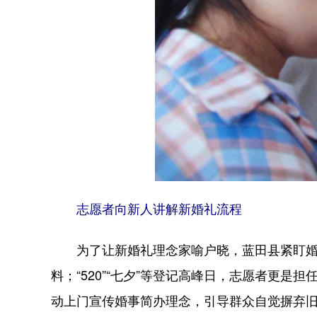
志愿者向新人讲解新婚礼流程
为了让新婚礼理念家喻户晓，蓝田县紧盯婚
料；“520”“七夕”等登记高峰日，志愿者更
动上门宣传婚事简办理念，引导群众自觉摒弃