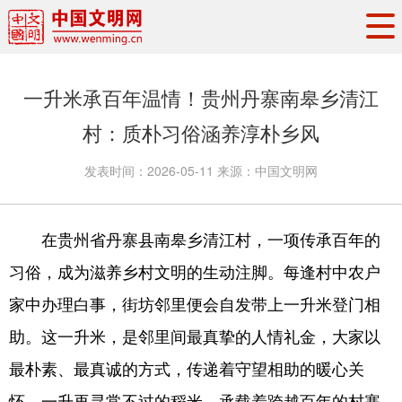
头条
·
要闻
思想理论
工作动态
一升米承百年温情！贵州丹寨南皋乡清江
权威发布
资讯联播
地方交流
村：质朴习俗涵养淳朴乡风
文明培育
文明实践
文明创建
发表时间：
2026-05-11
来源：
中国文明网
文明之光
文明影音
文明矩阵
在贵州省丹寨县南皋乡清江村，一项传承百年的
习俗，成为滋养乡村文明的生动注脚。每逢村中农户
家中办理白事，街坊邻里便会自发带上一升米登门相
助。这一升米，是邻里间最真挚的人情礼金，大家以
最朴素、最真诚的方式，传递着守望相助的暖心关
怀。一升再寻常不过的稻米，承载着跨越百年的村寨