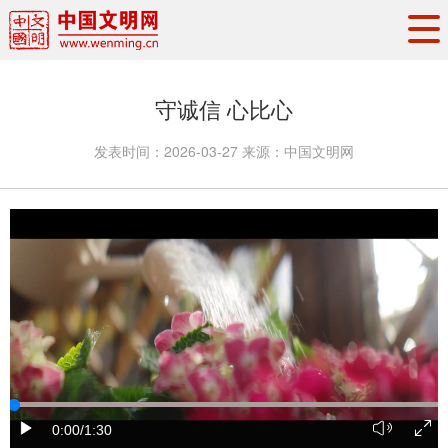
头条
·
要闻
思想理论
工作动态
守诚信 心比心
权威发布
资讯联播
地方交流
发表时间：
2026-03-27
来源：
中国文明网
文明培育
文明实践
文明创建
文明之光
文明影音
文明矩阵
0:00
/1:30