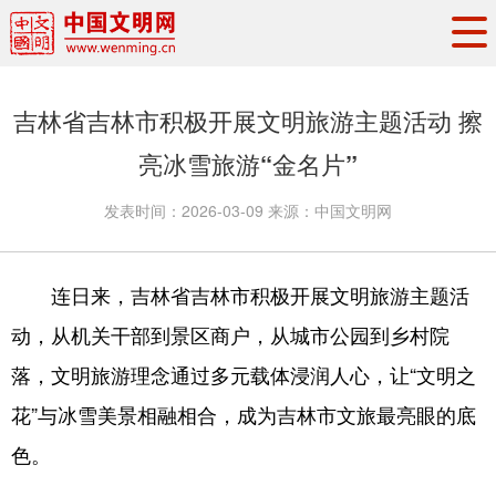
头条
·
要闻
思想理论
工作动态
吉林省吉林市积极开展文明旅游主题活动 擦
权威发布
资讯联播
地方交流
亮冰雪旅游“金名片”
文明培育
文明实践
文明创建
发表时间：
2026-03-09
来源：
中国文明网
文明之光
文明影音
文明矩阵
连日来，吉林省吉林市积极开展文明旅游主题活
动，从机关干部到景区商户，从城市公园到乡村院
落，文明旅游理念通过多元载体浸润人心，让“文明之
花”与冰雪美景相融相合，成为吉林市文旅最亮眼的底
色。