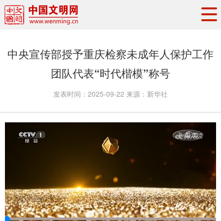
头条
·
要闻
思想理论
工作动态
中央宣传部授予重庆检察未成年人保护工作
权威发布
资讯联播
地方交流
团队代表“时代楷模”称号
文明培育
文明实践
文明创建
发表时间：
2025-09-22
来源：
新华社
文明之光
文明影音
文明矩阵