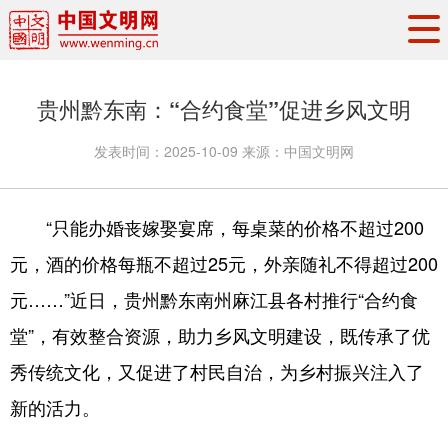
头条
·
要闻
思想理论
工作动态
贵州黔东南：“合约食堂”促进乡风文明
权威发布
资讯联播
地方交流
发表时间：
2025-10-09
来源：
中国文明网
文明培育
文明实践
文明创建
文明之光
文明影音
文明矩阵
“只能办婚丧嫁娶宴席，每桌菜的价格不超过200
元，酒的价格每瓶不超过25元，外亲随礼不得超过200
元……”近日，贵州黔东南州麻江县各村推行“合约食
堂”，有效整合资源，助力乡风文明建设，既传承了优
秀传统文化，又促进了村民自治，为乡村振兴注入了
新的活力。